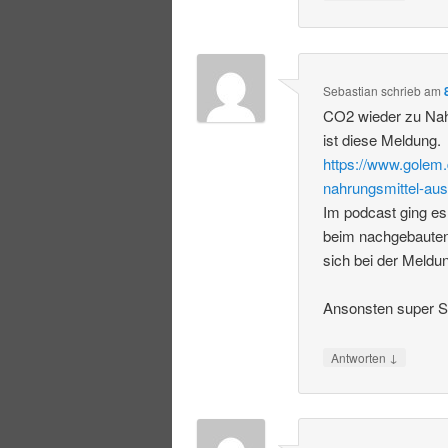
Sebastian
schrieb
am
CO2 wieder zu Nah
ist diese Meldung.
https://www.golem.
nahrungsmittel-aus
Im podcast ging es
beim nachgebauten
sich bei der Meldu
Ansonsten super S
↓
Antworten