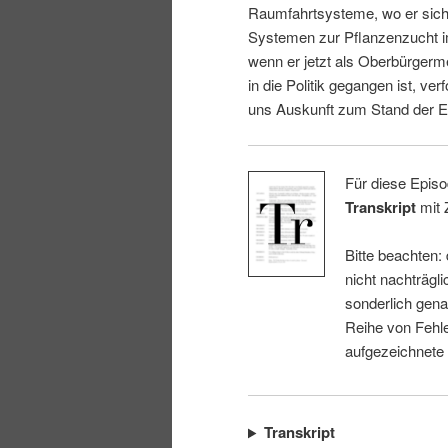
Raumfahrtsysteme, wo er sich 
i
p
Systemen zur Pflanzenzucht i
wenn er jetzt als Oberbürgerm
n
r
in die Politik gegangen ist, ver
uns Auskunft zum Stand der E
g
i
e
n
Für diese Episo
Transkript
mit 
n
g
Bitte beachten:
e
nicht nachträgli
sonderlich gena
n
Reihe von Fehle
aufgezeichnete
Transkript