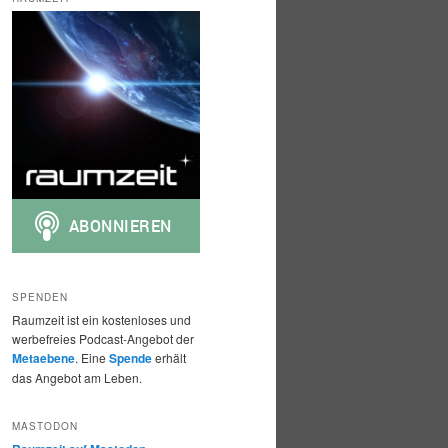
h
e
n
SPENDEN
Raumzeit ist ein kostenloses und
werbefreies Podcast-Angebot der
Metaebene
. Eine
Spende
erhält
das Angebot am Leben.
MASTODON