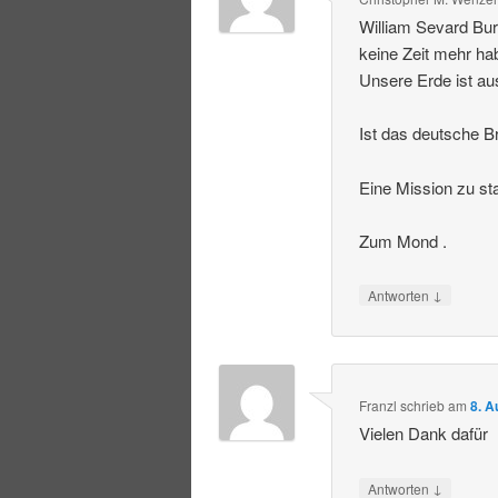
William Sevard Bur
keine Zeit mehr ha
Unsere Erde ist au
Ist das deutsche Br
Eine Mission zu st
Zum Mond .
↓
Antworten
Franzl
schrieb
am
8. A
Vielen Dank dafür
↓
Antworten