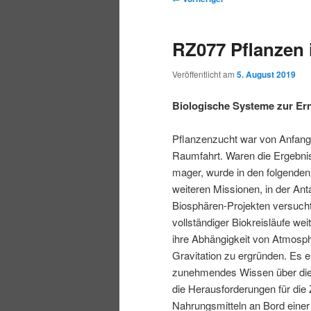
r
t
e
m
m
i
m
i
RZ077 Pflanzen
n
e
t
p
s
g
n
r
Veröffentlicht am
5. August 2019
e
ü
a
r
e
n
g
Biologische Systeme zur Er
s
i
k
n
Pflanzenzucht war von Anfang
a
Raumfahrt. Waren die Ergebni
m
u
v
mager, wurde in den folgenden
i
weiteren Missionen, in der Anta
ä
n
g
Biosphären-Projekten versucht
a
vollständiger Biokreisläufe we
r
d
t
ihre Abhängigkeit von Atmosph
i
Gravitation zu ergründen. Es e
e
ä
o
zunehmendes Wissen über die
n
die Herausforderungen für die
n
r
Nahrungsmitteln an Bord einer