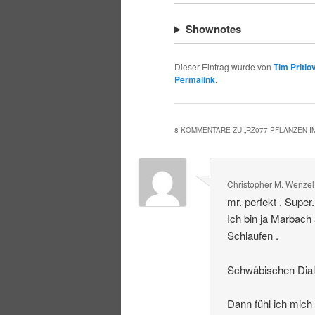
Shownotes
Dieser Eintrag wurde von
Tim Pritlo
Permalink
.
8 KOMMENTARE ZU „
RZ077 PFLANZEN 
Christopher M. Wenzel
mr. perfekt . Super
Ich bin ja Marbach
Schlaufen .
Schwäbischen Dialek
Dann fühl ich mich