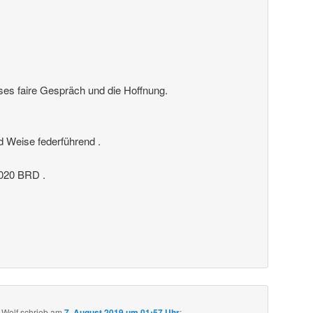
ses faire Gespräch und die Hoffnung.
nd Weise federführend .
20 BRD .
 Wolf
schrieb
am
7. August 2019 um 01:57 Uhr
: