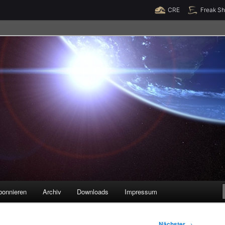
Raumzeit braucht Deine Unterstützung!
Spende jetzt!
CRE
Freak S
legenheiten
bonnieren
Archiv
Downloads
Impressum
Nächster
→