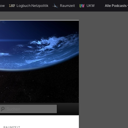
X
how
Logbuch:Netzpolitik
Raumzeit
UKW
Alle Podcasts
S
u
c
RAUMZEIT