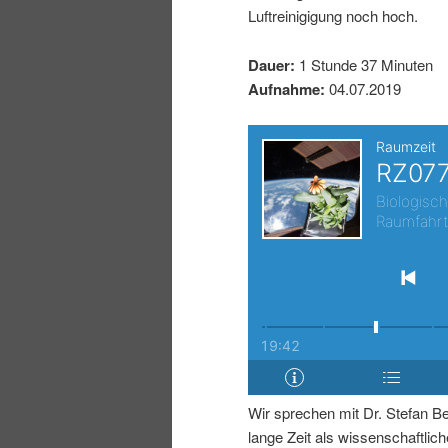
Luftreinigigung noch hoch.
I
e
Dauer:
1 Stunde 37 Minuten
n
n
Aufnahme:
04.07.2019
h
I
a
n
l
h
t
a
s
l
p
t
Wir sprechen mit Dr. Stefan Be
r
s
lange Zeit als wissenschaftliche