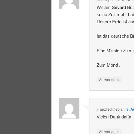
William Sevard Bur
keine Zeit mehr ha
Unsere Erde ist au
Ist das deutsche Br
Eine Mission zu st
Zum Mond .
↓
Antworten
Franzl
schrieb
am
8. A
Vielen Dank dafür
↓
Antworten