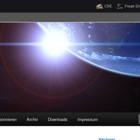
Raumzeit braucht Deine Unterstützung!
Spende jetzt!
CRE
Freak S
legenheiten
bonnieren
Archiv
Downloads
Impressum
Nächster
→