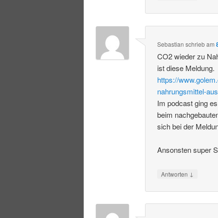
Sebastian
schrieb
am
CO2 wieder zu Nah
ist diese Meldung.
https://www.golem.
nahrungsmittel-aus
Im podcast ging es
beim nachgebauten
sich bei der Meldu
Ansonsten super S
↓
Antworten