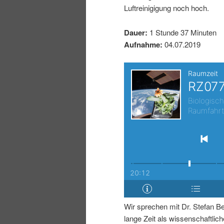
Luftreinigigung noch hoch.
I
e
Dauer:
1 Stunde 37 Minuten
n
n
Aufnahme:
04.07.2019
h
I
a
n
l
h
t
a
s
l
p
t
Wir sprechen mit Dr. Stefan Be
r
s
lange Zeit als wissenschaftliche