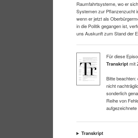
Raumfahrtsysteme, wo er sich 
i
p
Systemen zur Pflanzenzucht i
wenn er jetzt als Oberbürgerm
n
r
in die Politik gegangen ist, ver
uns Auskunft zum Stand der E
g
i
e
n
Für diese Episo
Transkript
mit 
n
g
Bitte beachten:
e
nicht nachträgli
sonderlich gena
n
Reihe von Fehle
aufgezeichnete
Transkript