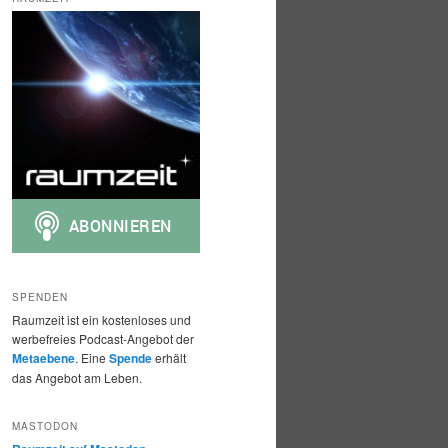
h
e
n
SPENDEN
Raumzeit ist ein kostenloses und
werbefreies Podcast-Angebot der
Metaebene
. Eine
Spende
erhält
das Angebot am Leben.
MASTODON