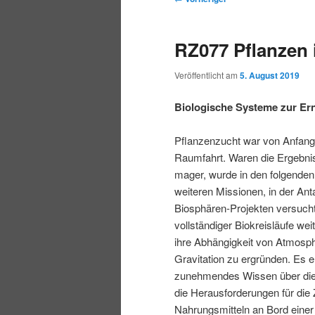
r
t
e
m
m
i
m
i
RZ077 Pflanzen
n
e
t
p
s
g
n
r
Veröffentlicht am
5. August 2019
e
ü
a
r
e
n
g
Biologische Systeme zur Er
s
i
k
n
Pflanzenzucht war von Anfang
a
Raumfahrt. Waren die Ergebni
m
u
v
mager, wurde in den folgenden
i
weiteren Missionen, in der Anta
ä
n
g
Biosphären-Projekten versucht
a
vollständiger Biokreisläufe we
r
d
t
ihre Abhängigkeit von Atmosph
i
Gravitation zu ergründen. Es e
e
ä
o
zunehmendes Wissen über die
n
die Herausforderungen für die
n
r
Nahrungsmitteln an Bord einer