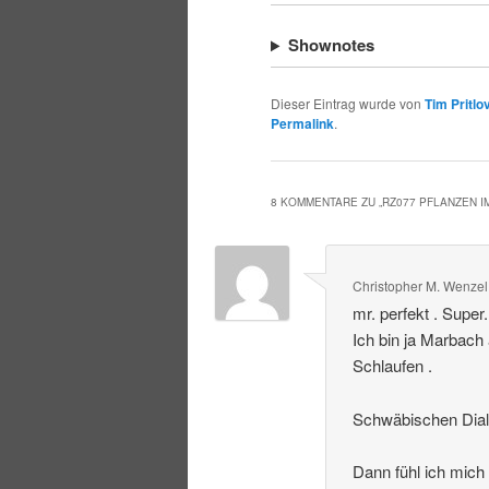
Shownotes
Dieser Eintrag wurde von
Tim Pritlo
Permalink
.
8 KOMMENTARE ZU „
RZ077 PFLANZEN 
Christopher M. Wenzel
mr. perfekt . Super
Ich bin ja Marbach
Schlaufen .
Schwäbischen Dialek
Dann fühl ich mich