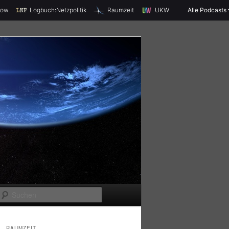
X
how
Logbuch:Netzpolitik
Raumzeit
UKW
Alle Podcasts
S
u
c
RAUMZEIT