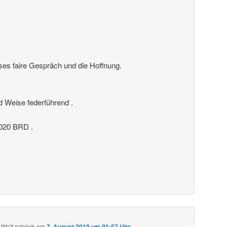
ses faire Gespräch und die Hoffnung.
nd Weise federführend .
20 BRD .
 Wolf
schrieb
am
7. August 2019 um 01:57 Uhr
: