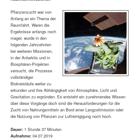
m
u
n
n
g
a
Pflanzenzucht war von
ä
n
e
v
Anfang an ein Thema der
n
i
Raumfahrt. Waren die
r
d
g
Ergebnisse anfangs noch
a
mager, wurde in den
e
ä
t
folgenden Jahrzehnten
i
bei weiteren Missionen,
n
r
o
in der Antarktis und in
n
Biosphären-Projekten
I
e
versucht, die Prozesse
vollständiger
n
n
Biokreisläufe weiter zu
erkunden und ihre Abhängigkeit von Atmosphäre, Licht und
h
I
Gravitation zu ergründen. Es entsteht ein zunehmendes Wissen
über diese Vorgänge doch sind die Herausforderungen für die
a
n
Zucht von Nahrungsmitteln an Bord einer Langzeitmission oder
die Nutzung von Pflanzen zur Luftreinigigung noch hoch.
l
h
Dauer:
1 Stunde 37 Minuten
t
a
Aufnahme:
04.07.2019