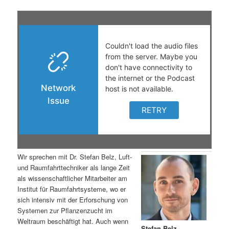
s
l
p
t
r
s
i
p
n
r
g
i
e
n
Wir sprechen mit Dr. Stefan Belz, Luft-
n
g
und Raumfahrttechniker als lange Zeit
als wissenschaftlicher Mitarbeiter am
e
Institut für Raumfahrtsysteme, wo er
sich intensiv mit der Erforschung von
Systemen zur Pflanzenzucht im
n
Weltraum beschäftigt hat. Auch wenn
Stefan Belz