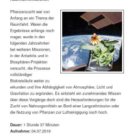
m
u
n
n
g
a
Pflanzenzucht war von
ä
n
e
v
Anfang an ein Thema der
n
i
Raumfahrt. Waren die
r
d
g
Ergebnisse anfangs noch
a
mager, wurde in den
e
ä
t
folgenden Jahrzehnten
i
bei weiteren Missionen,
n
r
o
in der Antarktis und in
n
Biosphären-Projekten
I
e
versucht, die Prozesse
vollständiger
n
n
Biokreisläufe weiter zu
erkunden und ihre Abhängigkeit von Atmosphäre, Licht und
h
I
Gravitation zu ergründen. Es entsteht ein zunehmendes Wissen
über diese Vorgänge doch sind die Herausforderungen für die
a
n
Zucht von Nahrungsmitteln an Bord einer Langzeitmission oder
die Nutzung von Pflanzen zur Luftreinigigung noch hoch.
l
h
Dauer:
1 Stunde 37 Minuten
t
a
Aufnahme:
04.07.2019