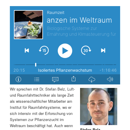
s
l
p
t
r
s
i
p
n
r
g
i
e
n
Wir sprechen mit Dr. Stefan Belz, Luft-
n
g
und Raumfahrttechniker als lange Zeit
als wissenschaftlicher Mitarbeiter am
e
Institut für Raumfahrtsysteme, wo er
sich intensiv mit der Erforschung von
Systemen zur Pflanzenzucht im
n
Weltraum beschäftigt hat. Auch wenn
Stefan Belz