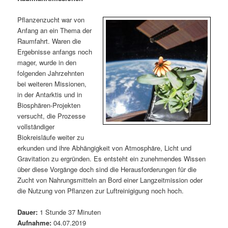
m
u
n
n
g
a
Pflanzenzucht war von
ä
n
e
v
Anfang an ein Thema der
n
i
Raumfahrt. Waren die
r
d
g
Ergebnisse anfangs noch
a
mager, wurde in den
e
ä
t
folgenden Jahrzehnten
i
bei weiteren Missionen,
n
r
o
in der Antarktis und in
n
Biosphären-Projekten
I
e
versucht, die Prozesse
vollständiger
n
n
Biokreisläufe weiter zu
erkunden und ihre Abhängigkeit von Atmosphäre, Licht und
h
I
Gravitation zu ergründen. Es entsteht ein zunehmendes Wissen
über diese Vorgänge doch sind die Herausforderungen für die
a
n
Zucht von Nahrungsmitteln an Bord einer Langzeitmission oder
die Nutzung von Pflanzen zur Luftreinigigung noch hoch.
l
h
Dauer:
1 Stunde 37 Minuten
t
a
Aufnahme:
04.07.2019