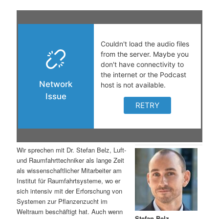
s
l
p
t
r
s
i
p
n
r
g
i
e
n
Wir sprechen mit Dr. Stefan Belz, Luft-
n
g
und Raumfahrttechniker als lange Zeit
als wissenschaftlicher Mitarbeiter am
e
Institut für Raumfahrtsysteme, wo er
sich intensiv mit der Erforschung von
Systemen zur Pflanzenzucht im
n
Weltraum beschäftigt hat. Auch wenn
Stefan Belz