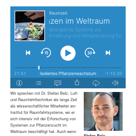
s
l
p
t
r
s
i
p
n
r
g
i
e
n
Wir sprechen mit Dr. Stefan Belz, Luft-
n
g
und Raumfahrttechniker als lange Zeit
als wissenschaftlicher Mitarbeiter am
e
Institut für Raumfahrtsysteme, wo er
sich intensiv mit der Erforschung von
Systemen zur Pflanzenzucht im
n
Weltraum beschäftigt hat. Auch wenn
Stefan Belz