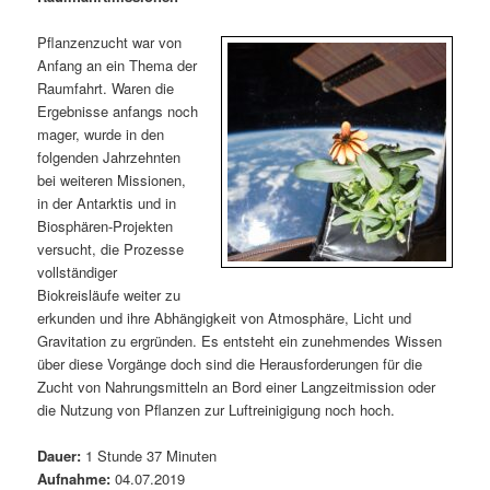
m
u
n
n
g
a
Pflanzenzucht war von
ä
n
e
v
Anfang an ein Thema der
n
i
Raumfahrt. Waren die
r
d
g
Ergebnisse anfangs noch
a
mager, wurde in den
e
ä
t
folgenden Jahrzehnten
i
bei weiteren Missionen,
n
r
o
in der Antarktis und in
n
Biosphären-Projekten
I
e
versucht, die Prozesse
vollständiger
n
n
Biokreisläufe weiter zu
erkunden und ihre Abhängigkeit von Atmosphäre, Licht und
h
I
Gravitation zu ergründen. Es entsteht ein zunehmendes Wissen
über diese Vorgänge doch sind die Herausforderungen für die
a
n
Zucht von Nahrungsmitteln an Bord einer Langzeitmission oder
die Nutzung von Pflanzen zur Luftreinigigung noch hoch.
l
h
Dauer:
1 Stunde 37 Minuten
t
a
Aufnahme:
04.07.2019