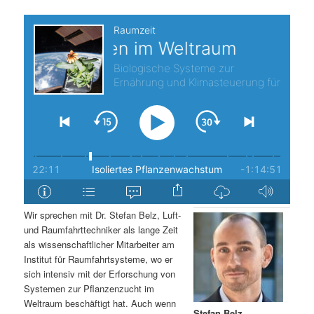
s
l
p
t
r
s
i
p
n
r
g
i
e
n
Wir sprechen mit Dr. Stefan Belz, Luft-
n
g
und Raumfahrttechniker als lange Zeit
als wissenschaftlicher Mitarbeiter am
e
Institut für Raumfahrtsysteme, wo er
sich intensiv mit der Erforschung von
Systemen zur Pflanzenzucht im
n
Weltraum beschäftigt hat. Auch wenn
Stefan Belz