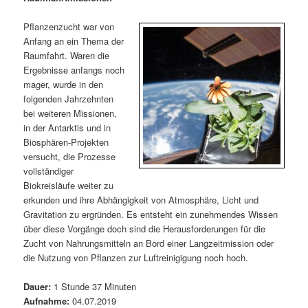
m
u
n
n
g
a
Pflanzenzucht war von
ä
n
e
v
Anfang an ein Thema der
n
i
Raumfahrt. Waren die
r
d
g
Ergebnisse anfangs noch
a
mager, wurde in den
e
ä
t
folgenden Jahrzehnten
i
bei weiteren Missionen,
n
r
o
in der Antarktis und in
n
Biosphären-Projekten
I
e
versucht, die Prozesse
vollständiger
n
n
Biokreisläufe weiter zu
erkunden und ihre Abhängigkeit von Atmosphäre, Licht und
h
I
Gravitation zu ergründen. Es entsteht ein zunehmendes Wissen
über diese Vorgänge doch sind die Herausforderungen für die
a
n
Zucht von Nahrungsmitteln an Bord einer Langzeitmission oder
die Nutzung von Pflanzen zur Luftreinigigung noch hoch.
l
h
Dauer:
1 Stunde 37 Minuten
t
a
Aufnahme:
04.07.2019