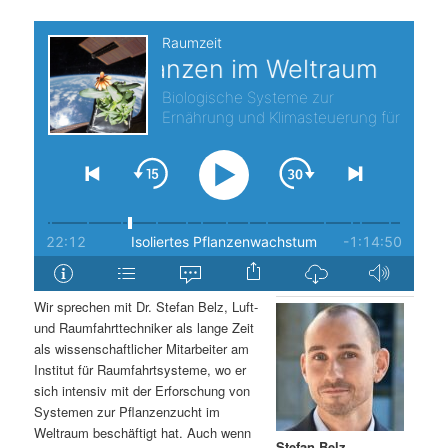
s
l
p
t
r
s
i
p
n
r
g
i
e
n
Wir sprechen mit Dr. Stefan Belz, Luft-
n
g
und Raumfahrttechniker als lange Zeit
als wissenschaftlicher Mitarbeiter am
e
Institut für Raumfahrtsysteme, wo er
sich intensiv mit der Erforschung von
Systemen zur Pflanzenzucht im
n
Weltraum beschäftigt hat. Auch wenn
Stefan Belz