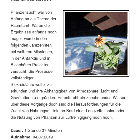
m
u
n
n
g
a
Pflanzenzucht war von
ä
n
e
v
Anfang an ein Thema der
n
i
Raumfahrt. Waren die
r
d
g
Ergebnisse anfangs noch
a
mager, wurde in den
e
ä
t
folgenden Jahrzehnten
i
bei weiteren Missionen,
n
r
o
in der Antarktis und in
n
Biosphären-Projekten
I
e
versucht, die Prozesse
vollständiger
n
n
Biokreisläufe weiter zu
erkunden und ihre Abhängigkeit von Atmosphäre, Licht und
h
I
Gravitation zu ergründen. Es entsteht ein zunehmendes Wissen
über diese Vorgänge doch sind die Herausforderungen für die
a
n
Zucht von Nahrungsmitteln an Bord einer Langzeitmission oder
die Nutzung von Pflanzen zur Luftreinigigung noch hoch.
l
h
Dauer:
1 Stunde 37 Minuten
t
a
Aufnahme:
04.07.2019