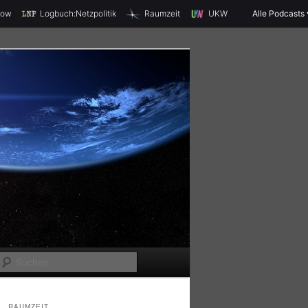
X
how
Logbuch:Netzpolitik
Raumzeit
UKW
Alle Podcasts
S
u
c
RAUMZEIT