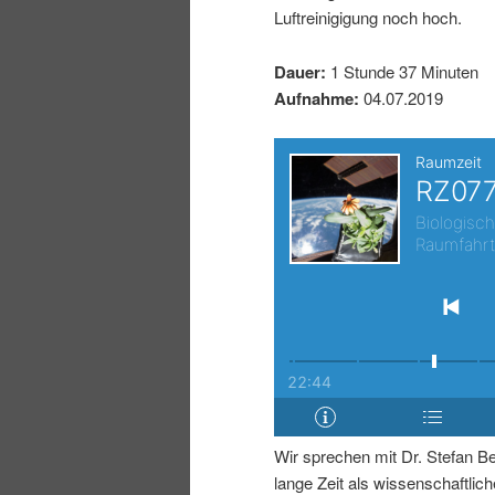
Luftreinigigung noch hoch.
I
e
Dauer:
1 Stunde 37 Minuten
n
n
Aufnahme:
04.07.2019
h
I
a
n
l
h
t
a
s
l
p
t
Wir sprechen mit Dr. Stefan Be
r
s
lange Zeit als wissenschaftliche