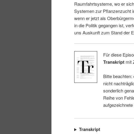
Raumfahrtsysteme, wo er sich 
i
p
Systemen zur Pflanzenzucht i
wenn er jetzt als Oberbürgerm
n
r
in die Politik gegangen ist, ver
uns Auskunft zum Stand der E
g
i
e
n
Für diese Episo
Transkript
mit 
n
g
Bitte beachten:
e
nicht nachträgli
sonderlich gena
n
Reihe von Fehle
aufgezeichnete
Transkript