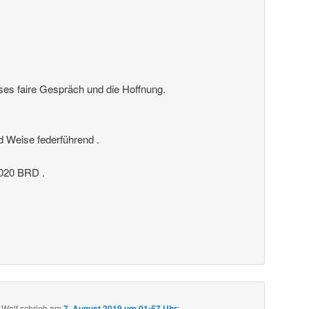
ses faire Gespräch und die Hoffnung.
nd Weise federführend .
20 BRD .
 Wolf
schrieb
am
7. August 2019 um 01:57 Uhr
: