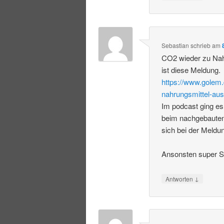
Sebastian
schrieb
am
CO2 wieder zu Nah
ist diese Meldung.
https://www.golem.
nahrungsmittel-aus
Im podcast ging es
beim nachgebauten
sich bei der Meldu
Ansonsten super S
↓
Antworten