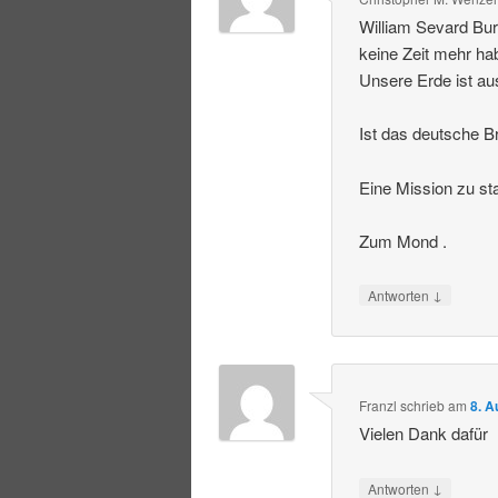
William Sevard Bur
keine Zeit mehr ha
Unsere Erde ist au
Ist das deutsche Br
Eine Mission zu st
Zum Mond .
↓
Antworten
Franzl
schrieb
am
8. A
Vielen Dank dafür
↓
Antworten