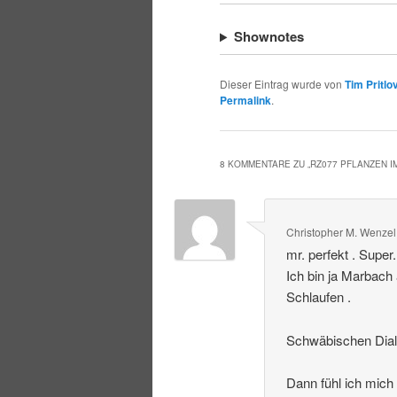
Shownotes
Dieser Eintrag wurde von
Tim Pritlo
Permalink
.
8 KOMMENTARE ZU „
RZ077 PFLANZEN 
Christopher M. Wenzel
mr. perfekt . Super
Ich bin ja Marbach
Schlaufen .
Schwäbischen Dialek
Dann fühl ich mich