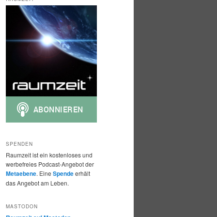
h
e
n
SPENDEN
Raumzeit ist ein kostenloses und
werbefreies Podcast-Angebot der
Metaebene
. Eine
Spende
erhält
das Angebot am Leben.
MASTODON