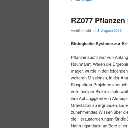
r
t
e
m
m
i
m
i
RZ077 Pflanzen
n
e
t
p
s
g
n
r
Veröffentlicht am
5. August 2019
e
ü
a
r
e
n
g
Biologische Systeme zur Er
s
i
k
n
Pflanzenzucht war von Anfang
a
Raumfahrt. Waren die Ergebni
m
u
v
mager, wurde in den folgenden
i
weiteren Missionen, in der Anta
ä
n
g
Biosphären-Projekten versucht
a
vollständiger Biokreisläufe we
r
d
t
ihre Abhängigkeit von Atmosph
i
Gravitation zu ergründen. Es e
e
ä
o
zunehmendes Wissen über die
n
die Herausforderungen für die
n
r
Nahrungsmitteln an Bord einer