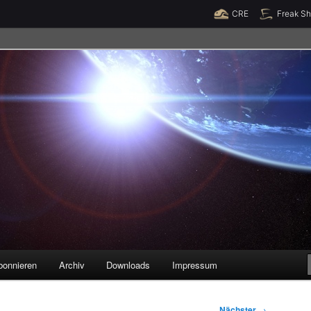
Raumzeit braucht Deine Unterstützung!
Spende jetzt!
CRE
Freak S
legenheiten
bonnieren
Archiv
Downloads
Impressum
Nächster
→