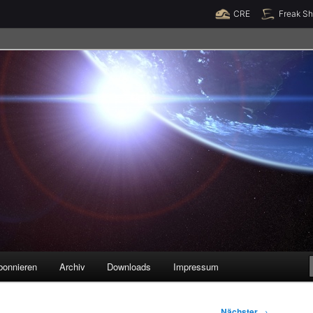
Raumzeit braucht Deine Unterstützung!
Spende jetzt!
CRE
Freak S
legenheiten
bonnieren
Archiv
Downloads
Impressum
Nächster
→