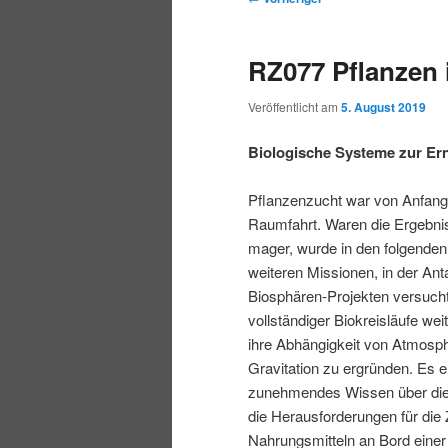
r
t
e
m
m
i
m
i
RZ077 Pflanzen
n
e
t
p
s
g
n
r
Veröffentlicht am
5. August 2019
e
ü
a
r
e
n
g
Biologische Systeme zur Er
s
i
k
n
Pflanzenzucht war von Anfang
a
Raumfahrt. Waren die Ergebni
m
u
v
mager, wurde in den folgenden
i
weiteren Missionen, in der Anta
ä
n
g
Biosphären-Projekten versucht
a
vollständiger Biokreisläufe we
r
d
t
ihre Abhängigkeit von Atmosph
i
Gravitation zu ergründen. Es e
e
ä
o
zunehmendes Wissen über die
n
die Herausforderungen für die
n
r
Nahrungsmitteln an Bord einer