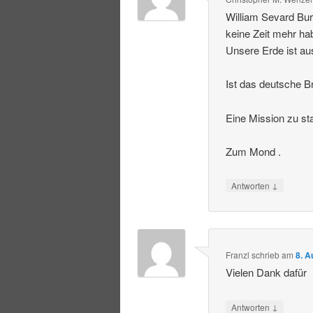
William Sevard Bur
keine Zeit mehr ha
Unsere Erde ist au
Ist das deutsche Br
Eine Mission zu st
Zum Mond .
↓
Antworten
Franzl
schrieb
am
8. A
Vielen Dank dafür
↓
Antworten