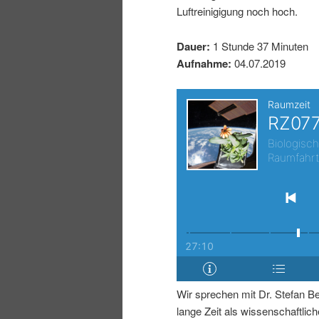
Luftreinigigung noch hoch.
I
e
Dauer:
1 Stunde 37 Minuten
n
n
Aufnahme:
04.07.2019
h
I
a
n
l
h
t
a
s
l
p
t
Wir sprechen mit Dr. Stefan Be
r
s
lange Zeit als wissenschaftliche