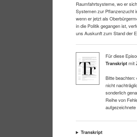
Raumfahrtsysteme, wo er sich 
i
p
Systemen zur Pflanzenzucht i
wenn er jetzt als Oberbürgerm
n
r
in die Politik gegangen ist, ver
uns Auskunft zum Stand der E
g
i
e
n
Für diese Episo
Transkript
mit 
n
g
Bitte beachten:
e
nicht nachträgli
sonderlich gena
n
Reihe von Fehle
aufgezeichnete
Transkript