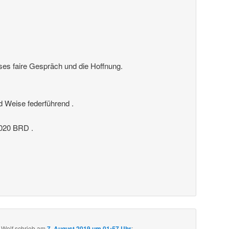
ses faire Gespräch und die Hoffnung.
nd Weise federführend .
20 BRD .
 Wolf
schrieb
am
7. August 2019 um 01:57 Uhr
: