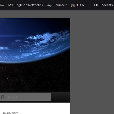
X
how
Logbuch:Netzpolitik
Raumzeit
UKW
Alle Podcasts
S
u
c
RAUMZEIT