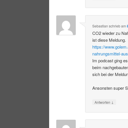
Sebastian
schrieb
am
CO2 wieder zu Nah
ist diese Meldung.
https://www.golem.
nahrungsmittel-aus
Im podcast ging es
beim nachgebauten
sich bei der Meldu
Ansonsten super S
↓
Antworten