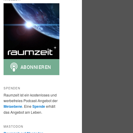
h
e
n
SPENDEN
Raumzeit ist ein kostenloses und
werbefreies Podcast-Angebot der
Metaebene
. Eine
Spende
erhält
das Angebot am Leben.
MASTODON