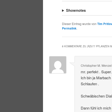
Shownotes
Dieser Eintrag wurde von
Tim Pritlo
Permalink
.
8 KOMMENTARE ZU „
RZ077 PFLANZEN 
Christopher M. Wenzel
mr. perfekt . Super
Ich bin ja Marbach
Schlaufen .
Schwäbischen Dialek
Dann fühl ich mich