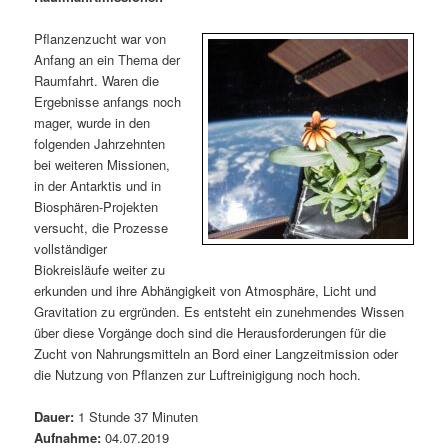
m
u
n
n
g
a
Pflanzenzucht war von
ä
n
e
v
Anfang an ein Thema der
n
i
Raumfahrt. Waren die
r
d
g
Ergebnisse anfangs noch
a
mager, wurde in den
e
ä
t
folgenden Jahrzehnten
i
bei weiteren Missionen,
n
r
o
in der Antarktis und in
n
Biosphären-Projekten
I
e
versucht, die Prozesse
vollständiger
n
n
Biokreisläufe weiter zu
erkunden und ihre Abhängigkeit von Atmosphäre, Licht und
h
I
Gravitation zu ergründen. Es entsteht ein zunehmendes Wissen
über diese Vorgänge doch sind die Herausforderungen für die
a
n
Zucht von Nahrungsmitteln an Bord einer Langzeitmission oder
die Nutzung von Pflanzen zur Luftreinigigung noch hoch.
l
h
Dauer:
1 Stunde 37 Minuten
t
a
Aufnahme:
04.07.2019