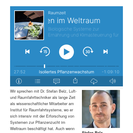
s
l
p
t
r
s
i
p
n
r
g
i
e
n
Wir sprechen mit Dr. Stefan Belz, Luft-
n
g
und Raumfahrttechniker als lange Zeit
als wissenschaftlicher Mitarbeiter am
e
Institut für Raumfahrtsysteme, wo er
sich intensiv mit der Erforschung von
Systemen zur Pflanzenzucht im
n
Weltraum beschäftigt hat. Auch wenn
Stefan Belz