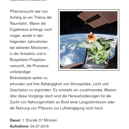
m
u
n
n
g
a
Pflanzenzucht war von
ä
n
e
v
Anfang an ein Thema der
n
i
Raumfahrt. Waren die
r
d
g
Ergebnisse anfangs noch
a
mager, wurde in den
e
ä
t
folgenden Jahrzehnten
i
bei weiteren Missionen,
n
r
o
in der Antarktis und in
n
Biosphären-Projekten
I
e
versucht, die Prozesse
vollständiger
n
n
Biokreisläufe weiter zu
erkunden und ihre Abhängigkeit von Atmosphäre, Licht und
h
I
Gravitation zu ergründen. Es entsteht ein zunehmendes Wissen
über diese Vorgänge doch sind die Herausforderungen für die
a
n
Zucht von Nahrungsmitteln an Bord einer Langzeitmission oder
die Nutzung von Pflanzen zur Luftreinigigung noch hoch.
l
h
Dauer:
1 Stunde 37 Minuten
t
a
Aufnahme:
04.07.2019