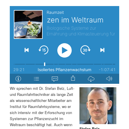
s
l
p
t
r
s
i
p
n
r
g
i
e
n
Wir sprechen mit Dr. Stefan Belz, Luft-
n
g
und Raumfahrttechniker als lange Zeit
als wissenschaftlicher Mitarbeiter am
e
Institut für Raumfahrtsysteme, wo er
sich intensiv mit der Erforschung von
Systemen zur Pflanzenzucht im
n
Weltraum beschäftigt hat. Auch wenn
Stefan Belz