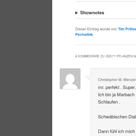
Shownotes
Dieser Eintrag wurde von
Tim Pritlo
Permalink
.
8 KOMMENTARE ZU „
RZ077 PFLANZEN 
Christopher M. Wenzel
mr. perfekt . Super
Ich bin ja Marbach
Schlaufen .
Schwäbischen Dialek
Dann fühl ich mich