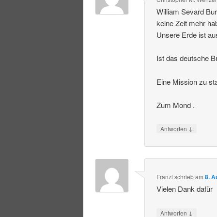
William Sevard Bur
keine Zeit mehr ha
Unsere Erde ist au
Ist das deutsche Br
Eine Mission zu st
Zum Mond .
↓
Antworten
Franzl
schrieb
am
8. A
Vielen Dank dafür
↓
Antworten