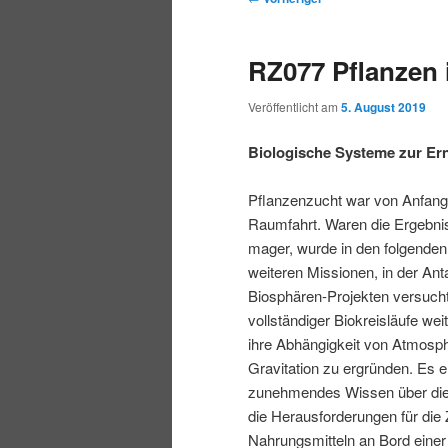
r
t
e
m
m
i
m
i
RZ077 Pflanzen
n
e
t
p
s
g
n
r
Veröffentlicht am
5. August 2019
e
ü
a
r
e
n
g
Biologische Systeme zur Er
s
i
k
n
Pflanzenzucht war von Anfang
a
Raumfahrt. Waren die Ergebni
m
u
v
mager, wurde in den folgenden
i
weiteren Missionen, in der Anta
ä
n
g
Biosphären-Projekten versucht
a
vollständiger Biokreisläufe we
r
d
t
ihre Abhängigkeit von Atmosph
i
Gravitation zu ergründen. Es e
e
ä
o
zunehmendes Wissen über die
n
die Herausforderungen für die
n
r
Nahrungsmitteln an Bord einer