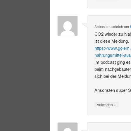
Sebastian
schrieb
am
CO2 wieder zu Nah
ist diese Meldung.
https://www.golem.
nahrungsmittel-aus
Im podcast ging es
beim nachgebauten
sich bei der Meldu
Ansonsten super S
↓
Antworten