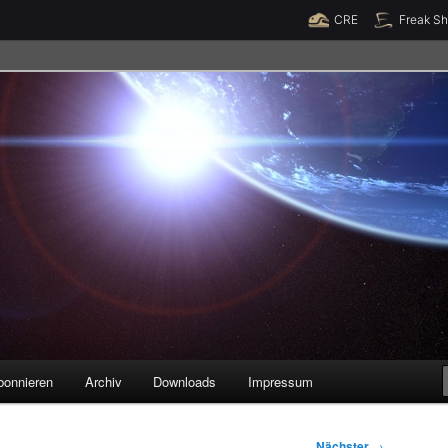
Raumzeit braucht Deine Unterstützung!
Spende jetzt!
CRE
Freak S
legenheiten
bonnieren
Archiv
Downloads
Impressum
Nächster
→