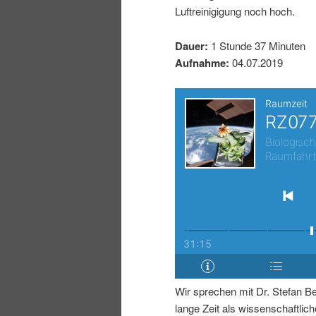
Luftreinigigung noch hoch.
I
e
Dauer:
1 Stunde 37 Minuten
n
n
Aufnahme:
04.07.2019
h
I
a
n
l
h
t
a
s
l
p
t
Wir sprechen mit Dr. Stefan Be
r
s
lange Zeit als wissenschaftliche