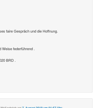
ses faire Gespräch und die Hoffnung.
nd Weise federführend .
20 BRD .
 Wolf
schrieb
am
7. August 2019 um 01:57 Uhr
: