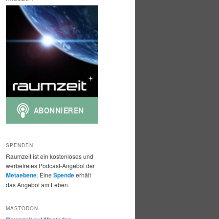
h
e
n
SPENDEN
Raumzeit ist ein kostenloses und
werbefreies Podcast-Angebot der
Metaebene
. Eine
Spende
erhält
das Angebot am Leben.
MASTODON