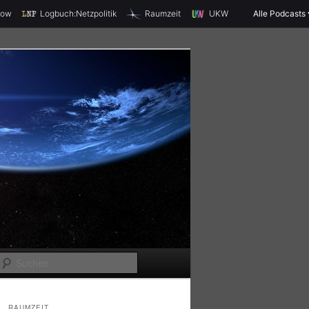
X
how
Logbuch:Netzpolitik
Raumzeit
UKW
Alle Podcasts
S
u
c
RAUMZEIT