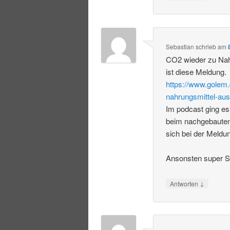
Sebastian
schrieb
am
CO2 wieder zu Nah
ist diese Meldung.
https://www.golem.
nahrungsmittel-aus
Im podcast ging es
beim nachgebauten
sich bei der Meldu
Ansonsten super S
↓
Antworten