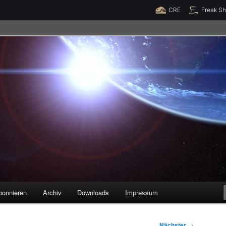
Raumzeit braucht Deine Unterstützung!
Spende jetzt!
CRE
Freak S
legenheiten
bonnieren
Archiv
Downloads
Impressum
Nächster
→