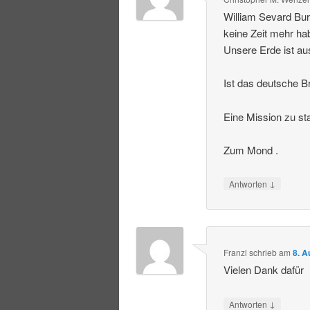
William Sevard Bur
keine Zeit mehr ha
Unsere Erde ist au
Ist das deutsche Br
Eine Mission zu st
Zum Mond .
↓
Antworten
Franzl
schrieb
am
8. A
Vielen Dank dafür
↓
Antworten