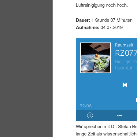
Luftreinigigung noch hoch.
I
e
Dauer:
1 Stunde 37 Minuten
n
n
Aufnahme:
04.07.2019
h
I
a
n
l
h
t
a
s
l
p
t
Wir sprechen mit Dr. Stefan Be
r
s
lange Zeit als wissenschaftliche