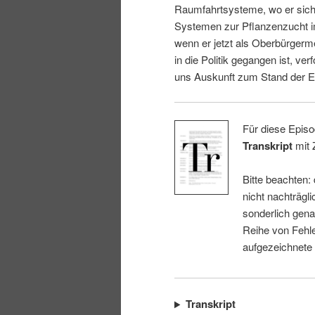
Raumfahrtsysteme, wo er sich 
i
p
Systemen zur Pflanzenzucht i
wenn er jetzt als Oberbürgerm
n
r
in die Politik gegangen ist, ver
uns Auskunft zum Stand der E
g
i
e
n
Für diese Episo
Transkript
mit 
n
g
Bitte beachten:
e
nicht nachträgli
sonderlich gena
n
Reihe von Fehle
aufgezeichnete
Transkript