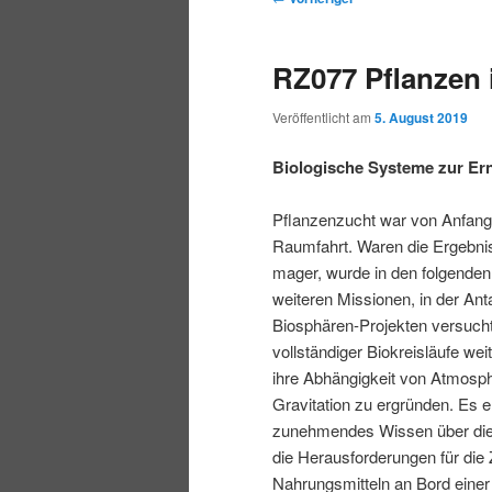
r
t
e
m
m
i
m
i
RZ077 Pflanzen
n
e
t
p
s
g
n
r
Veröffentlicht am
5. August 2019
e
ü
a
r
e
n
g
Biologische Systeme zur Er
s
i
k
n
Pflanzenzucht war von Anfang
a
Raumfahrt. Waren die Ergebni
m
u
v
mager, wurde in den folgenden
i
weiteren Missionen, in der Anta
ä
n
g
Biosphären-Projekten versucht
a
vollständiger Biokreisläufe we
r
d
t
ihre Abhängigkeit von Atmosph
i
Gravitation zu ergründen. Es e
e
ä
o
zunehmendes Wissen über die
n
die Herausforderungen für die
n
r
Nahrungsmitteln an Bord einer