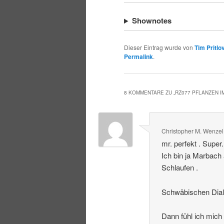
Shownotes
Dieser Eintrag wurde von
Tim Pritlo
Permalink
.
8 KOMMENTARE ZU „
RZ077 PFLANZEN 
Christopher M. Wenzel
mr. perfekt . Super
Ich bin ja Marbach
Schlaufen .
Schwäbischen Dialek
Dann fühl ich mich