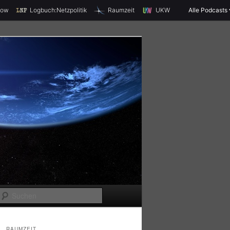
X
how
Logbuch:Netzpolitik
Raumzeit
UKW
Alle Podcasts
S
u
c
RAUMZEIT