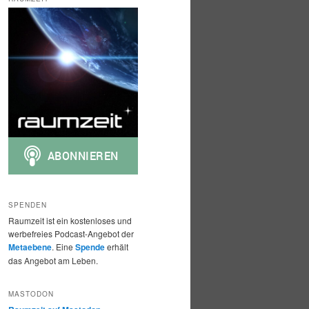
h
e
n
SPENDEN
Raumzeit ist ein kostenloses und
werbefreies Podcast-Angebot der
Metaebene
. Eine
Spende
erhält
das Angebot am Leben.
MASTODON