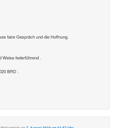
ses faire Gespräch und die Hoffnung.
nd Weise federführend .
20 BRD .
 Wolf
schrieb
am
7. August 2019 um 01:57 Uhr
: