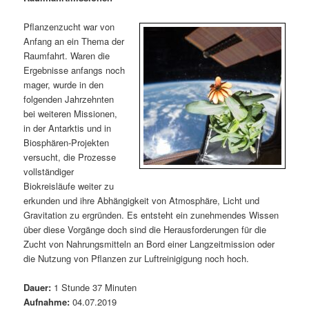
m
u
n
n
g
a
Pflanzenzucht war von
ä
n
e
v
Anfang an ein Thema der
n
i
Raumfahrt. Waren die
r
d
g
Ergebnisse anfangs noch
a
mager, wurde in den
e
ä
t
folgenden Jahrzehnten
i
bei weiteren Missionen,
n
r
o
in der Antarktis und in
n
Biosphären-Projekten
I
e
versucht, die Prozesse
vollständiger
n
n
Biokreisläufe weiter zu
erkunden und ihre Abhängigkeit von Atmosphäre, Licht und
h
I
Gravitation zu ergründen. Es entsteht ein zunehmendes Wissen
über diese Vorgänge doch sind die Herausforderungen für die
a
n
Zucht von Nahrungsmitteln an Bord einer Langzeitmission oder
die Nutzung von Pflanzen zur Luftreinigigung noch hoch.
l
h
Dauer:
1 Stunde 37 Minuten
t
a
Aufnahme:
04.07.2019