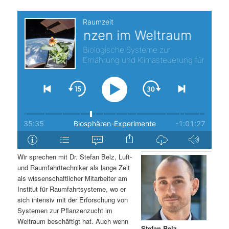
s
l
p
t
r
s
i
p
n
r
g
i
e
n
Wir sprechen mit Dr. Stefan Belz, Luft-
n
g
und Raumfahrttechniker als lange Zeit
als wissenschaftlicher Mitarbeiter am
e
Institut für Raumfahrtsysteme, wo er
sich intensiv mit der Erforschung von
Systemen zur Pflanzenzucht im
n
Weltraum beschäftigt hat. Auch wenn
Stefan Belz