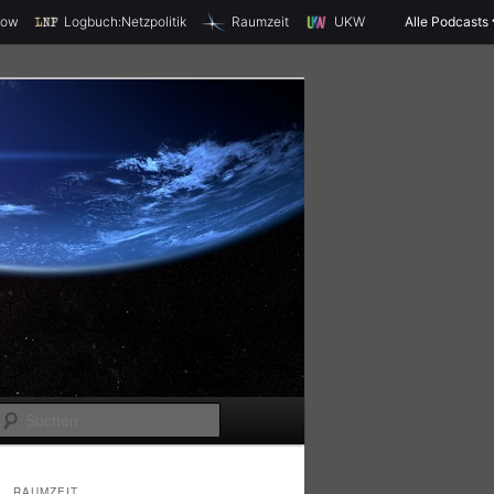
X
how
Logbuch:Netzpolitik
Raumzeit
UKW
Alle Podcasts
S
u
c
RAUMZEIT