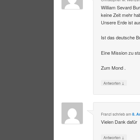
William Sevard Bur
keine Zeit mehr ha
Unsere Erde ist au
Ist das deutsche Br
Eine Mission zu st
Zum Mond .
↓
Antworten
Franzl
schrieb
am
8. A
Vielen Dank dafür
↓
Antworten