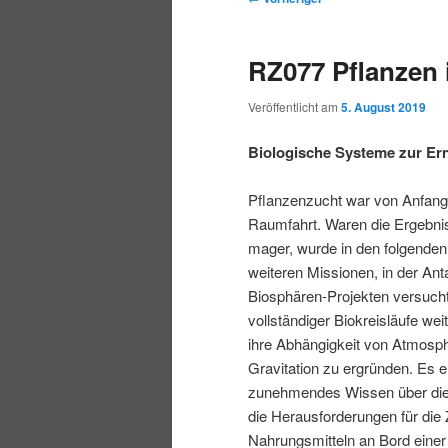
r
t
e
m
m
i
m
i
RZ077 Pflanzen
n
e
t
p
s
g
n
r
Veröffentlicht am
5. August 2019
e
ü
a
r
e
n
g
Biologische Systeme zur Er
s
i
k
n
Pflanzenzucht war von Anfang
a
Raumfahrt. Waren die Ergebni
m
u
v
mager, wurde in den folgenden
i
weiteren Missionen, in der Anta
ä
n
g
Biosphären-Projekten versucht
a
vollständiger Biokreisläufe we
r
d
t
ihre Abhängigkeit von Atmosph
i
Gravitation zu ergründen. Es e
e
ä
o
zunehmendes Wissen über die
n
die Herausforderungen für die
n
r
Nahrungsmitteln an Bord einer