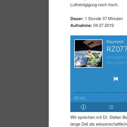
Luftreinigigung noch hoch.
I
e
Dauer:
1 Stunde 37 Minuten
n
n
Aufnahme:
04.07.2019
h
I
a
n
l
h
t
a
s
l
p
t
Wir sprechen mit Dr. Stefan Be
r
s
lange Zeit als wissenschaftliche