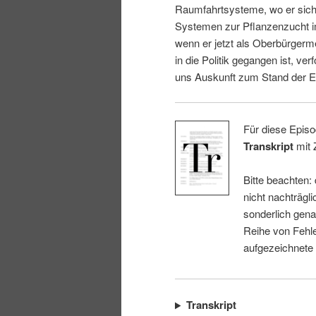
Raumfahrtsysteme, wo er sich 
i
p
Systemen zur Pflanzenzucht i
wenn er jetzt als Oberbürgerm
n
r
in die Politik gegangen ist, ver
uns Auskunft zum Stand der E
g
i
e
n
Für diese Episo
Transkript
mit 
n
g
Bitte beachten:
e
nicht nachträgli
sonderlich gena
n
Reihe von Fehle
aufgezeichnete
Transkript