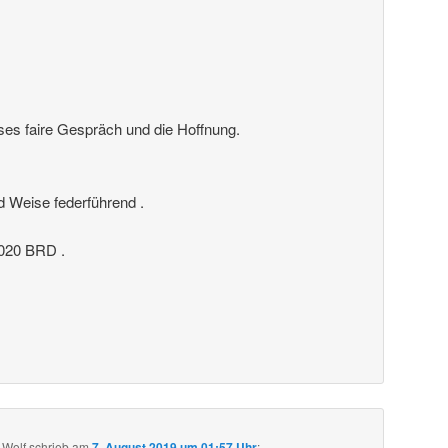
ses faire Gespräch und die Hoffnung.
nd Weise federführend .
20 BRD .
 Wolf
schrieb
am
7. August 2019 um 01:57 Uhr
: