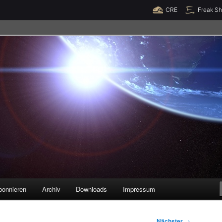
Raumzeit braucht Deine Unterstützung!
Spende jetzt!
CRE
Freak S
legenheiten
bonnieren
Archiv
Downloads
Impressum
Nächster
→