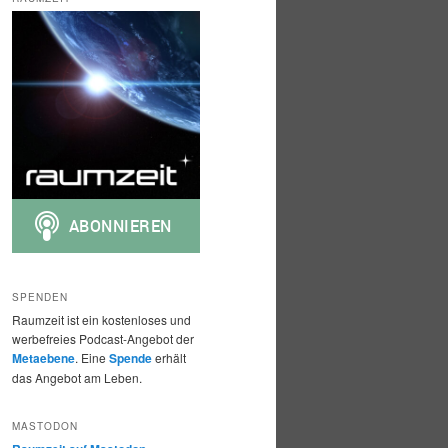
h
e
n
SPENDEN
Raumzeit ist ein kostenloses und
werbefreies Podcast-Angebot der
Metaebene
. Eine
Spende
erhält
das Angebot am Leben.
MASTODON