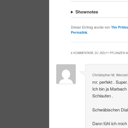
Shownotes
Dieser Eintrag wurde von
Tim Pritlo
Permalink
.
8 KOMMENTARE ZU „
RZ077 PFLANZEN 
Christopher M. Wenzel
mr. perfekt . Super
Ich bin ja Marbach
Schlaufen .
Schwäbischen Dialek
Dann fühl ich mich