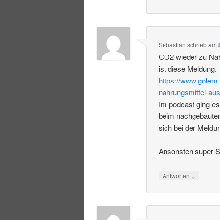
Sebastian
schrieb
am
CO2 wieder zu Nah
ist diese Meldung.
https://www.golem.
nahrungsmittel-aus
Im podcast ging es
beim nachgebauten
sich bei der Meldu
Ansonsten super S
↓
Antworten