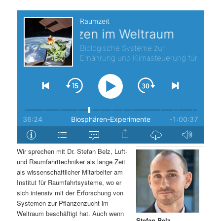
s
l
p
t
r
s
i
p
n
r
g
i
e
n
Wir sprechen mit Dr. Stefan Belz, Luft-
n
g
und Raumfahrttechniker als lange Zeit
als wissenschaftlicher Mitarbeiter am
e
Institut für Raumfahrtsysteme, wo er
sich intensiv mit der Erforschung von
Systemen zur Pflanzenzucht im
n
Weltraum beschäftigt hat. Auch wenn
Stefan Belz