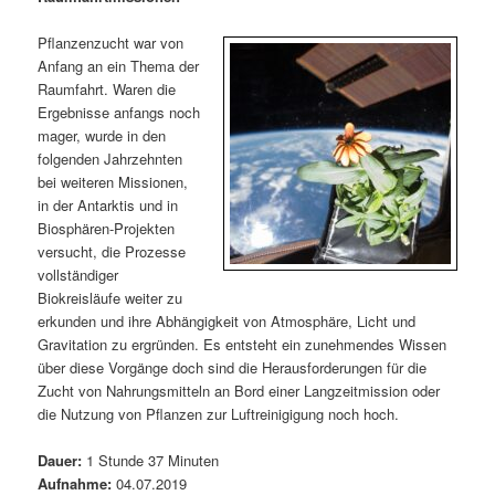
m
u
n
n
g
a
Pflanzenzucht war von
ä
n
e
v
Anfang an ein Thema der
n
i
Raumfahrt. Waren die
r
d
g
Ergebnisse anfangs noch
a
mager, wurde in den
e
ä
t
folgenden Jahrzehnten
i
bei weiteren Missionen,
n
r
o
in der Antarktis und in
n
Biosphären-Projekten
I
e
versucht, die Prozesse
vollständiger
n
n
Biokreisläufe weiter zu
erkunden und ihre Abhängigkeit von Atmosphäre, Licht und
h
I
Gravitation zu ergründen. Es entsteht ein zunehmendes Wissen
über diese Vorgänge doch sind die Herausforderungen für die
a
n
Zucht von Nahrungsmitteln an Bord einer Langzeitmission oder
die Nutzung von Pflanzen zur Luftreinigigung noch hoch.
l
h
Dauer:
1 Stunde 37 Minuten
t
a
Aufnahme:
04.07.2019