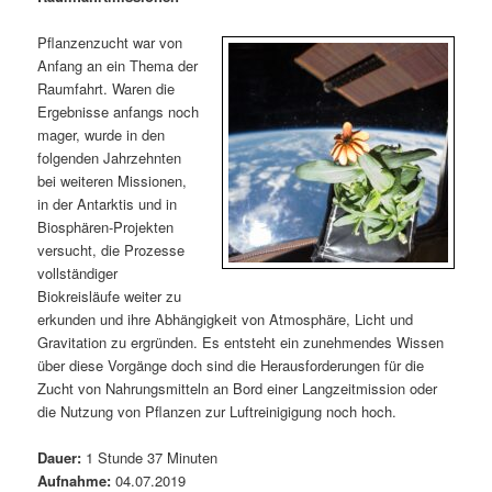
m
u
n
n
g
a
Pflanzenzucht war von
ä
n
e
v
Anfang an ein Thema der
n
i
Raumfahrt. Waren die
r
d
g
Ergebnisse anfangs noch
a
mager, wurde in den
e
ä
t
folgenden Jahrzehnten
i
bei weiteren Missionen,
n
r
o
in der Antarktis und in
n
Biosphären-Projekten
I
e
versucht, die Prozesse
vollständiger
n
n
Biokreisläufe weiter zu
erkunden und ihre Abhängigkeit von Atmosphäre, Licht und
h
I
Gravitation zu ergründen. Es entsteht ein zunehmendes Wissen
über diese Vorgänge doch sind die Herausforderungen für die
a
n
Zucht von Nahrungsmitteln an Bord einer Langzeitmission oder
die Nutzung von Pflanzen zur Luftreinigigung noch hoch.
l
h
Dauer:
1 Stunde 37 Minuten
t
a
Aufnahme:
04.07.2019