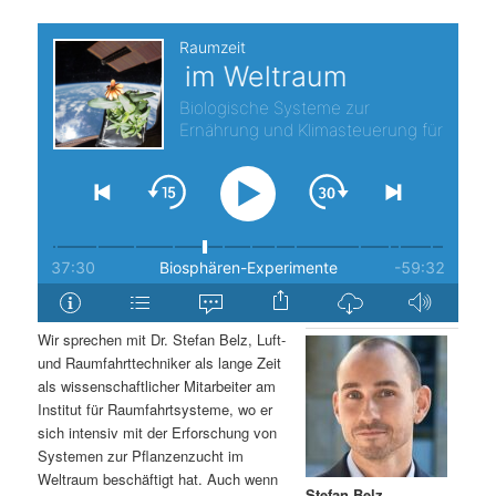
s
l
p
t
r
s
i
p
n
r
g
i
e
n
Wir sprechen mit Dr. Stefan Belz, Luft-
n
g
und Raumfahrttechniker als lange Zeit
als wissenschaftlicher Mitarbeiter am
e
Institut für Raumfahrtsysteme, wo er
sich intensiv mit der Erforschung von
Systemen zur Pflanzenzucht im
n
Weltraum beschäftigt hat. Auch wenn
Stefan Belz