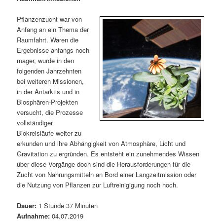
m
u
n
n
g
a
Pflanzenzucht war von
ä
n
e
v
Anfang an ein Thema der
n
i
Raumfahrt. Waren die
r
d
g
Ergebnisse anfangs noch
a
mager, wurde in den
e
ä
t
folgenden Jahrzehnten
i
bei weiteren Missionen,
n
r
o
in der Antarktis und in
n
Biosphären-Projekten
I
e
versucht, die Prozesse
vollständiger
n
n
Biokreisläufe weiter zu
erkunden und ihre Abhängigkeit von Atmosphäre, Licht und
h
I
Gravitation zu ergründen. Es entsteht ein zunehmendes Wissen
über diese Vorgänge doch sind die Herausforderungen für die
a
n
Zucht von Nahrungsmitteln an Bord einer Langzeitmission oder
die Nutzung von Pflanzen zur Luftreinigigung noch hoch.
l
h
Dauer:
1 Stunde 37 Minuten
t
a
Aufnahme:
04.07.2019