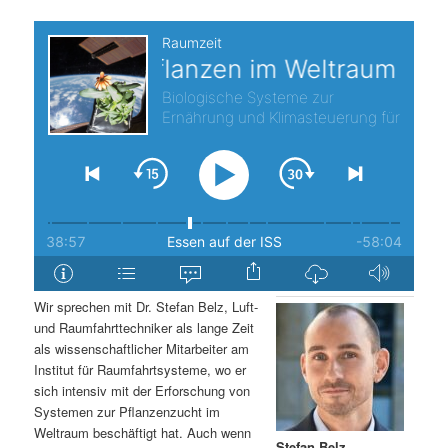
s
l
p
t
r
s
i
p
n
r
g
i
e
n
Wir sprechen mit Dr. Stefan Belz, Luft-
n
g
und Raumfahrttechniker als lange Zeit
als wissenschaftlicher Mitarbeiter am
e
Institut für Raumfahrtsysteme, wo er
sich intensiv mit der Erforschung von
Systemen zur Pflanzenzucht im
n
Weltraum beschäftigt hat. Auch wenn
Stefan Belz