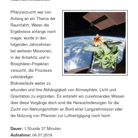
m
u
n
n
g
a
Pflanzenzucht war von
ä
n
e
v
Anfang an ein Thema der
n
i
Raumfahrt. Waren die
r
d
g
Ergebnisse anfangs noch
a
mager, wurde in den
e
ä
t
folgenden Jahrzehnten
i
bei weiteren Missionen,
n
r
o
in der Antarktis und in
n
Biosphären-Projekten
I
e
versucht, die Prozesse
vollständiger
n
n
Biokreisläufe weiter zu
erkunden und ihre Abhängigkeit von Atmosphäre, Licht und
h
I
Gravitation zu ergründen. Es entsteht ein zunehmendes Wissen
über diese Vorgänge doch sind die Herausforderungen für die
a
n
Zucht von Nahrungsmitteln an Bord einer Langzeitmission oder
die Nutzung von Pflanzen zur Luftreinigigung noch hoch.
l
h
Dauer:
1 Stunde 37 Minuten
t
a
Aufnahme:
04.07.2019