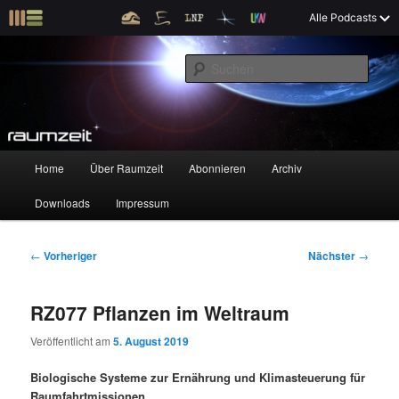
Z
X
Raumzeit braucht Deine Unterstützung!
Spende jetzt!
Alle Podcasts
u
Raumfahrt und kosmische Angelegenheiten
m
S
p
u
r
c
i
Raumzeit
h
m
e
ä
n
r
H
Home
Über Raumzeit
Abonnieren
Archiv
Z
Z
e
a
n
u
Downloads
Impressum
u
u
I
p
n
t
m
m
h
m
B
←
Vorheriger
Nächster
→
a
e
e
p
s
l
n
i
RZ077 Pflanzen im Weltraum
t
ü
t
r
e
s
r
Veröffentlicht am
5. August 2019
p
a
i
k
r
g
Biologische Systeme zur Ernährung und Klimasteuerung für
i
s
Raumfahrtmissionen