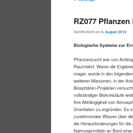
r
t
e
m
m
i
m
i
RZ077 Pflanzen
n
e
t
p
s
g
n
r
Veröffentlicht am
5. August 2019
e
ü
a
r
e
n
g
Biologische Systeme zur Er
s
i
k
n
Pflanzenzucht war von Anfang
a
Raumfahrt. Waren die Ergebni
m
u
v
mager, wurde in den folgenden
i
weiteren Missionen, in der Anta
ä
n
g
Biosphären-Projekten versucht
a
vollständiger Biokreisläufe we
r
d
t
ihre Abhängigkeit von Atmosph
i
Gravitation zu ergründen. Es e
e
ä
o
zunehmendes Wissen über die
n
die Herausforderungen für die
n
r
Nahrungsmitteln an Bord einer