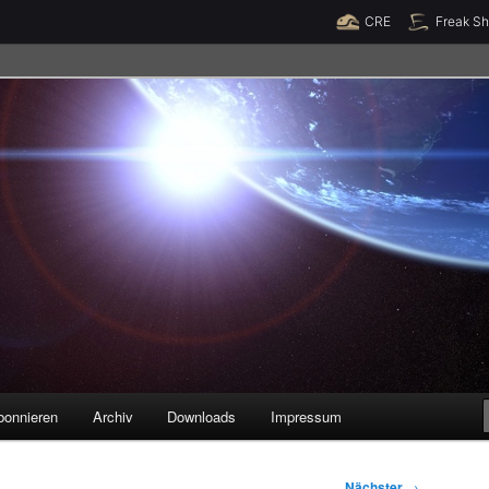
Raumzeit braucht Deine Unterstützung!
Spende jetzt!
CRE
Freak S
legenheiten
bonnieren
Archiv
Downloads
Impressum
Nächster
→