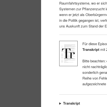
Raumfahrtsysteme, wo er sich 
i
p
Systemen zur Pflanzenzucht i
wenn er jetzt als Oberbürgerm
n
r
in die Politik gegangen ist, ver
uns Auskunft zum Stand der E
g
i
e
n
Für diese Episo
Transkript
mit 
n
g
Bitte beachten:
e
nicht nachträgli
sonderlich gena
n
Reihe von Fehle
aufgezeichnete
Transkript