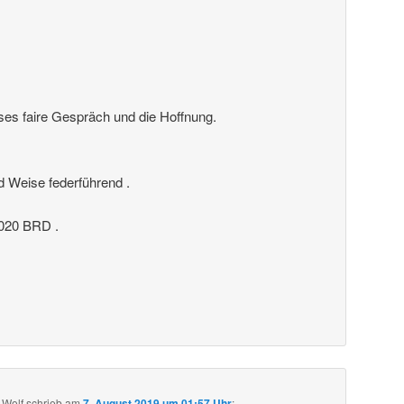
ses faire Gespräch und die Hoffnung.
nd Weise federführend .
20 BRD .
 Wolf
schrieb
am
7. August 2019 um 01:57 Uhr
: