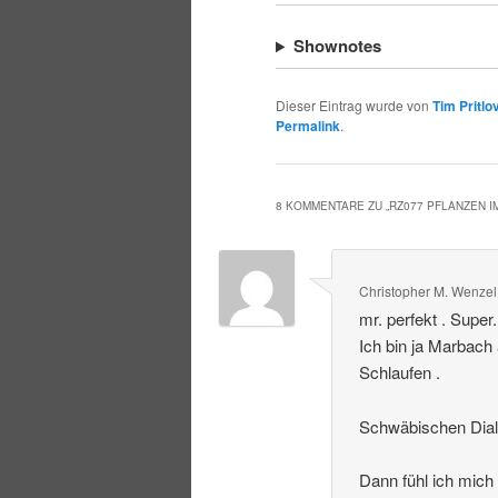
Shownotes
Dieser Eintrag wurde von
Tim Pritlo
Permalink
.
8 KOMMENTARE ZU „
RZ077 PFLANZEN 
Christopher M. Wenzel
mr. perfekt . Super
Ich bin ja Marbach
Schlaufen .
Schwäbischen Dialek
Dann fühl ich mich