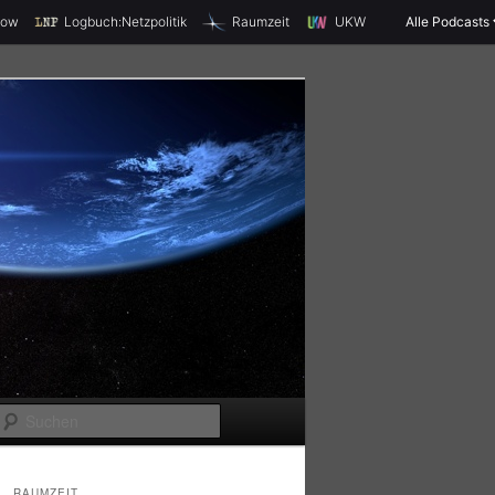
X
how
Logbuch:Netzpolitik
Raumzeit
UKW
Alle Podcasts
S
u
c
RAUMZEIT