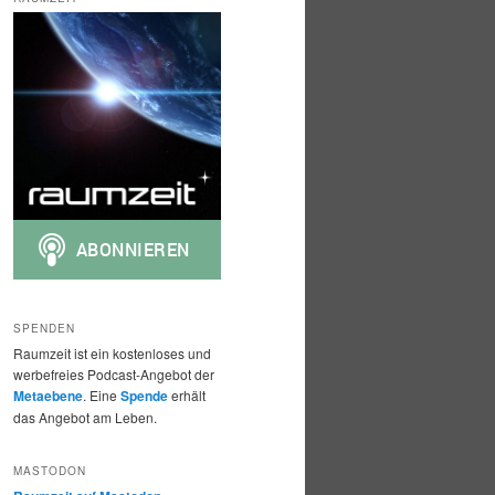
h
e
n
SPENDEN
Raumzeit ist ein kostenloses und
werbefreies Podcast-Angebot der
Metaebene
. Eine
Spende
erhält
das Angebot am Leben.
MASTODON