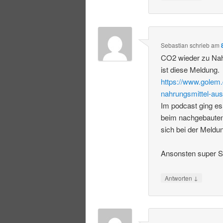
Sebastian
schrieb
am
CO2 wieder zu Nah
ist diese Meldung.
https://www.golem.
nahrungsmittel-aus
Im podcast ging es
beim nachgebauten
sich bei der Meldu
Ansonsten super S
↓
Antworten