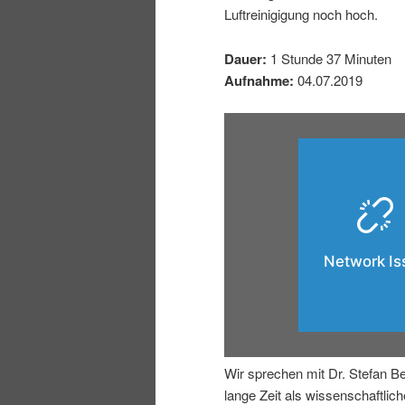
Luftreinigigung noch hoch.
I
e
Dauer:
1 Stunde 37 Minuten
n
n
Aufnahme:
04.07.2019
h
I
a
n
l
h
t
a
s
l
p
t
Wir sprechen mit Dr. Stefan Be
r
s
lange Zeit als wissenschaftliche