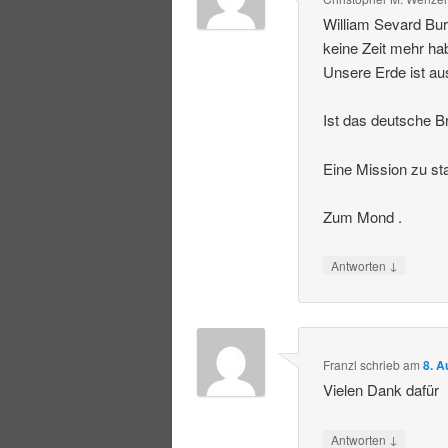
William Sevard Bur
keine Zeit mehr ha
Unsere Erde ist au
Ist das deutsche Br
Eine Mission zu st
Zum Mond .
↓
Antworten
Franzl
schrieb
am
8. A
Vielen Dank dafür
↓
Antworten