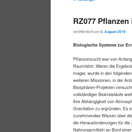
r
t
e
m
m
i
m
i
RZ077 Pflanzen
n
e
t
p
s
g
n
r
Veröffentlicht am
5. August 2019
e
ü
a
r
e
n
g
Biologische Systeme zur Er
s
i
k
n
Pflanzenzucht war von Anfang
a
Raumfahrt. Waren die Ergebni
m
u
v
mager, wurde in den folgenden
i
weiteren Missionen, in der Anta
ä
n
g
Biosphären-Projekten versucht
a
vollständiger Biokreisläufe we
r
d
t
ihre Abhängigkeit von Atmosph
i
Gravitation zu ergründen. Es e
e
ä
o
zunehmendes Wissen über die
n
die Herausforderungen für die
n
r
Nahrungsmitteln an Bord einer