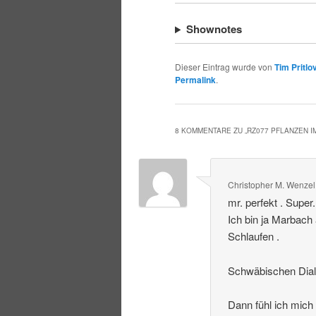
Shownotes
Dieser Eintrag wurde von
Tim Pritlo
Permalink
.
8 KOMMENTARE ZU „
RZ077 PFLANZEN 
Christopher M. Wenzel
mr. perfekt . Super
Ich bin ja Marbach
Schlaufen .
Schwäbischen Dialek
Dann fühl ich mich