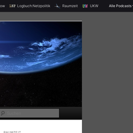
X
how
Logbuch:Netzpolitik
Raumzeit
UKW
Alle Podcasts
S
u
c
RAUMZEIT