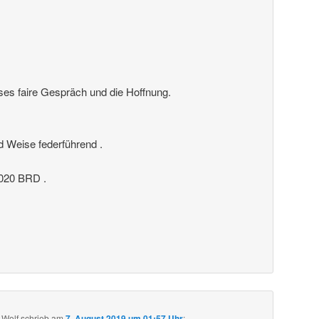
ses faire Gespräch und die Hoffnung.
nd Weise federführend .
20 BRD .
 Wolf
schrieb
am
7. August 2019 um 01:57 Uhr
: