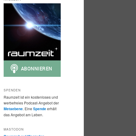
h
e
n
SPENDEN
Raumzeit ist ein kostenloses und
werbefreies Podcast-Angebot der
Metaebene
. Eine
Spende
erhält
das Angebot am Leben.
MASTODON