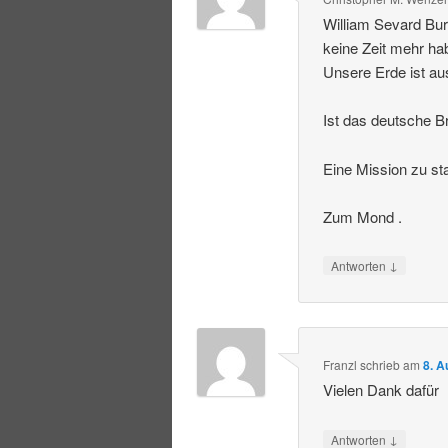
William Sevard Bur
keine Zeit mehr ha
Unsere Erde ist au
Ist das deutsche Br
Eine Mission zu st
Zum Mond .
↓
Antworten
Franzl
schrieb
am
8. A
Vielen Dank dafür
↓
Antworten