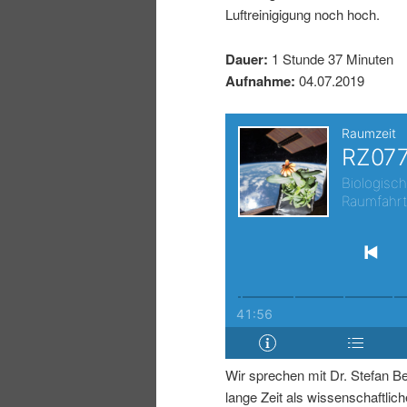
Luftreinigigung noch hoch.
I
e
Dauer:
1 Stunde 37 Minuten
n
n
Aufnahme:
04.07.2019
h
I
a
n
l
h
t
a
s
l
p
t
Wir sprechen mit Dr. Stefan Be
r
s
lange Zeit als wissenschaftliche