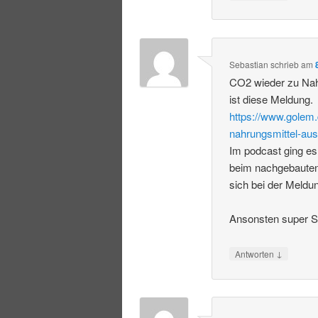
Sebastian
schrieb
am
CO2 wieder zu Nah
ist diese Meldung.
https://www.golem.
nahrungsmittel-aus
Im podcast ging es
beim nachgebauten
sich bei der Meldu
Ansonsten super S
↓
Antworten