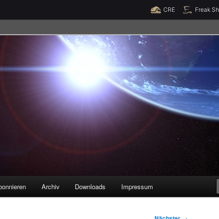
Raumzeit braucht Deine Unterstützung!
Spende jetzt!
CRE
Freak S
legenheiten
bonnieren
Archiv
Downloads
Impressum
Nächster
→