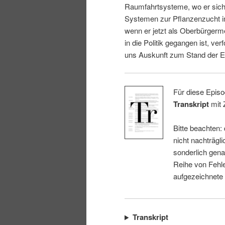
Raumfahrtsysteme, wo er sich 
i
p
Systemen zur Pflanzenzucht i
wenn er jetzt als Oberbürgerm
n
r
in die Politik gegangen ist, ver
uns Auskunft zum Stand der E
g
i
e
n
Für diese Episo
Transkript
mit 
n
g
Bitte beachten:
e
nicht nachträgli
sonderlich gena
n
Reihe von Fehle
aufgezeichnete
Transkript