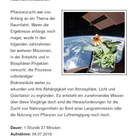
m
u
n
n
g
a
Pflanzenzucht war von
ä
n
e
v
Anfang an ein Thema der
n
i
Raumfahrt. Waren die
r
d
g
Ergebnisse anfangs noch
a
mager, wurde in den
e
ä
t
folgenden Jahrzehnten
i
bei weiteren Missionen,
n
r
o
in der Antarktis und in
n
Biosphären-Projekten
I
e
versucht, die Prozesse
vollständiger
n
n
Biokreisläufe weiter zu
erkunden und ihre Abhängigkeit von Atmosphäre, Licht und
h
I
Gravitation zu ergründen. Es entsteht ein zunehmendes Wissen
über diese Vorgänge doch sind die Herausforderungen für die
a
n
Zucht von Nahrungsmitteln an Bord einer Langzeitmission oder
die Nutzung von Pflanzen zur Luftreinigigung noch hoch.
l
h
Dauer:
1 Stunde 37 Minuten
t
a
Aufnahme:
04.07.2019