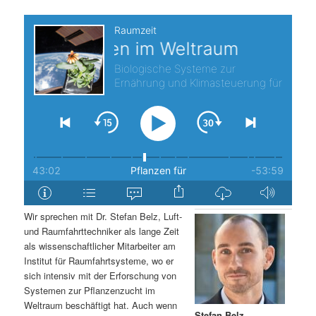
s
l
p
t
r
s
i
p
n
r
g
i
e
n
Wir sprechen mit Dr. Stefan Belz, Luft-
n
g
und Raumfahrttechniker als lange Zeit
als wissenschaftlicher Mitarbeiter am
e
Institut für Raumfahrtsysteme, wo er
sich intensiv mit der Erforschung von
Systemen zur Pflanzenzucht im
n
Weltraum beschäftigt hat. Auch wenn
Stefan Belz