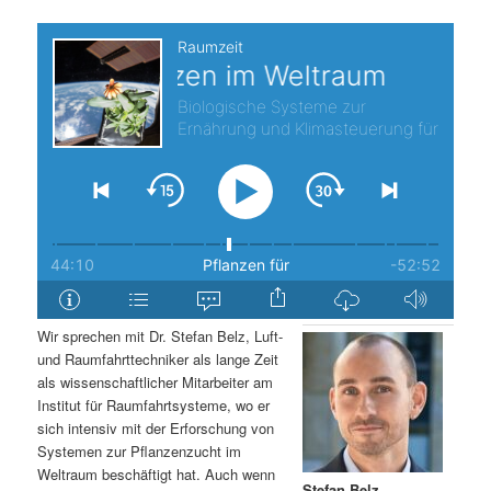
s
l
p
t
r
s
i
p
n
r
g
i
e
n
Wir sprechen mit Dr. Stefan Belz, Luft-
n
g
und Raumfahrttechniker als lange Zeit
als wissenschaftlicher Mitarbeiter am
e
Institut für Raumfahrtsysteme, wo er
sich intensiv mit der Erforschung von
Systemen zur Pflanzenzucht im
n
Weltraum beschäftigt hat. Auch wenn
Stefan Belz