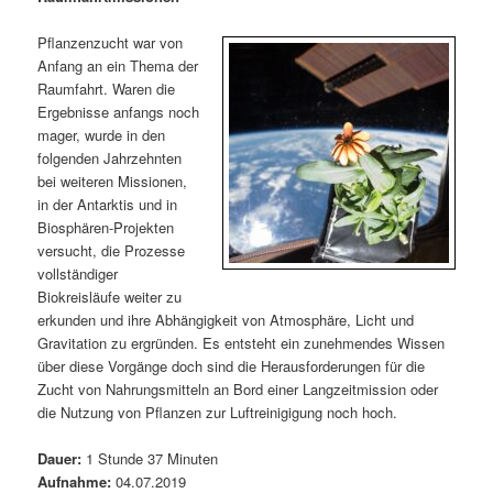
m
u
n
n
g
a
Pflanzenzucht war von
ä
n
e
v
Anfang an ein Thema der
n
i
Raumfahrt. Waren die
r
d
g
Ergebnisse anfangs noch
a
mager, wurde in den
e
ä
t
folgenden Jahrzehnten
i
bei weiteren Missionen,
n
r
o
in der Antarktis und in
n
Biosphären-Projekten
I
e
versucht, die Prozesse
vollständiger
n
n
Biokreisläufe weiter zu
erkunden und ihre Abhängigkeit von Atmosphäre, Licht und
h
I
Gravitation zu ergründen. Es entsteht ein zunehmendes Wissen
über diese Vorgänge doch sind die Herausforderungen für die
a
n
Zucht von Nahrungsmitteln an Bord einer Langzeitmission oder
die Nutzung von Pflanzen zur Luftreinigigung noch hoch.
l
h
Dauer:
1 Stunde 37 Minuten
t
a
Aufnahme:
04.07.2019