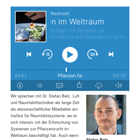
s
l
p
t
r
s
i
p
n
r
g
i
e
n
Wir sprechen mit Dr. Stefan Belz, Luft-
n
g
und Raumfahrttechniker als lange Zeit
als wissenschaftlicher Mitarbeiter am
e
Institut für Raumfahrtsysteme, wo er
sich intensiv mit der Erforschung von
Systemen zur Pflanzenzucht im
n
Weltraum beschäftigt hat. Auch wenn
Stefan Belz