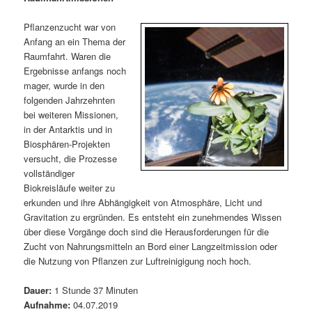
m
u
n
n
g
a
Pflanzenzucht war von
ä
n
e
v
Anfang an ein Thema der
n
i
Raumfahrt. Waren die
r
d
g
Ergebnisse anfangs noch
a
mager, wurde in den
e
ä
t
folgenden Jahrzehnten
i
bei weiteren Missionen,
n
r
o
in der Antarktis und in
n
Biosphären-Projekten
I
e
versucht, die Prozesse
vollständiger
n
n
Biokreisläufe weiter zu
erkunden und ihre Abhängigkeit von Atmosphäre, Licht und
h
I
Gravitation zu ergründen. Es entsteht ein zunehmendes Wissen
über diese Vorgänge doch sind die Herausforderungen für die
a
n
Zucht von Nahrungsmitteln an Bord einer Langzeitmission oder
die Nutzung von Pflanzen zur Luftreinigigung noch hoch.
l
h
Dauer:
1 Stunde 37 Minuten
t
a
Aufnahme:
04.07.2019