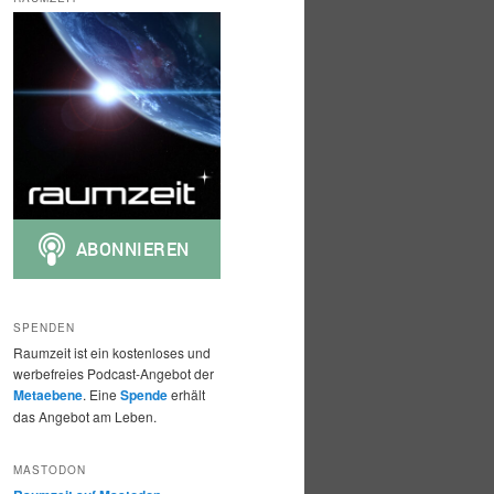
h
e
n
SPENDEN
Raumzeit ist ein kostenloses und
werbefreies Podcast-Angebot der
Metaebene
. Eine
Spende
erhält
das Angebot am Leben.
MASTODON