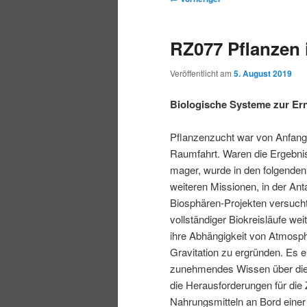
r
t
e
m
m
i
m
i
RZ077 Pflanzen
n
e
t
p
s
g
n
r
Veröffentlicht am
5. August 2019
e
ü
a
r
e
n
g
Biologische Systeme zur Er
s
i
k
n
Pflanzenzucht war von Anfang
a
Raumfahrt. Waren die Ergebni
m
u
v
mager, wurde in den folgenden
i
weiteren Missionen, in der Anta
ä
n
g
Biosphären-Projekten versucht
a
vollständiger Biokreisläufe we
r
d
t
ihre Abhängigkeit von Atmosph
i
Gravitation zu ergründen. Es e
e
ä
o
zunehmendes Wissen über die
n
die Herausforderungen für die
n
r
Nahrungsmitteln an Bord einer