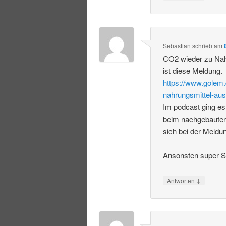
Sebastian
schrieb
am
CO2 wieder zu Nah
ist diese Meldung.
https://www.golem.
nahrungsmittel-aus
Im podcast ging es
beim nachgebauten
sich bei der Meldu
Ansonsten super S
↓
Antworten