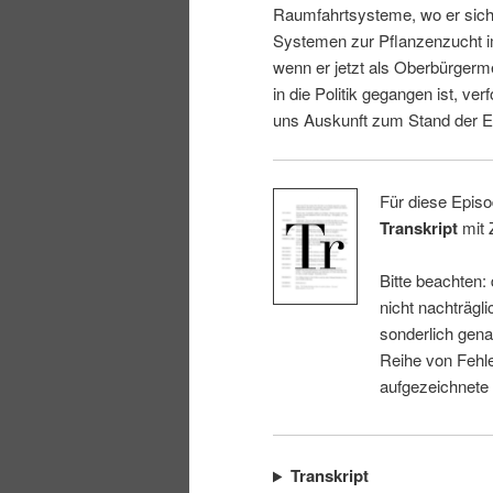
Raumfahrtsysteme, wo er sich 
i
p
Systemen zur Pflanzenzucht i
wenn er jetzt als Oberbürgerm
n
r
in die Politik gegangen ist, ver
uns Auskunft zum Stand der E
g
i
e
n
Für diese Episo
Transkript
mit 
n
g
Bitte beachten:
e
nicht nachträgli
sonderlich gena
n
Reihe von Fehle
aufgezeichnete
Transkript