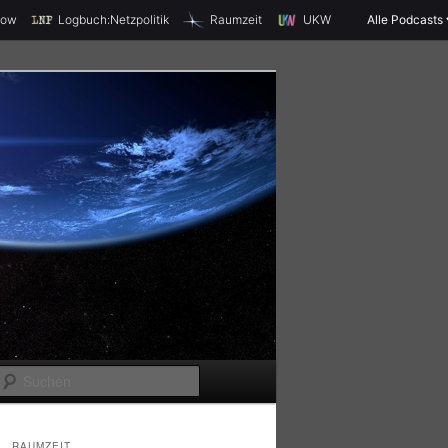
X
how
Logbuch:Netzpolitik
Raumzeit
UKW
Alle Podcasts
S
u
c
RAUMZEIT