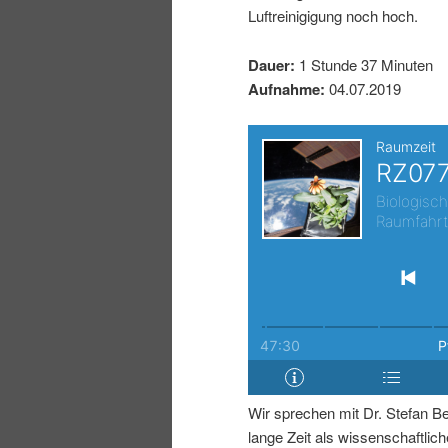
Luftreinigigung noch hoch.
I
e
Dauer:
1 Stunde 37 Minuten
n
n
Aufnahme:
04.07.2019
h
I
a
n
l
h
t
a
s
l
p
t
Wir sprechen mit Dr. Stefan Be
r
s
lange Zeit als wissenschaftliche