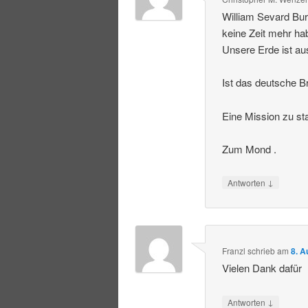
William Sevard Bur
keine Zeit mehr ha
Unsere Erde ist au
Ist das deutsche Br
Eine Mission zu st
Zum Mond .
↓
Antworten
Franzl
schrieb
am
8. A
Vielen Dank dafür
↓
Antworten