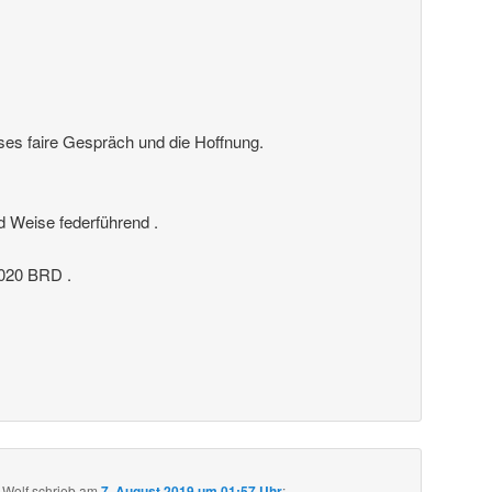
ses faire Gespräch und die Hoffnung.
nd Weise federführend .
20 BRD .
 Wolf
schrieb
am
7. August 2019 um 01:57 Uhr
: