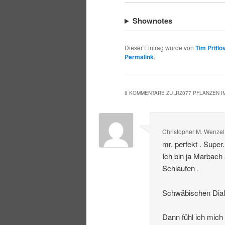
Shownotes
Dieser Eintrag wurde von
Tim Pritlo
Permalink
.
8 KOMMENTARE ZU „
RZ077 PFLANZEN 
Christopher M. Wenzel
mr. perfekt . Super
Ich bin ja Marbach
Schlaufen .
Schwäbischen Dialek
Dann fühl ich mich