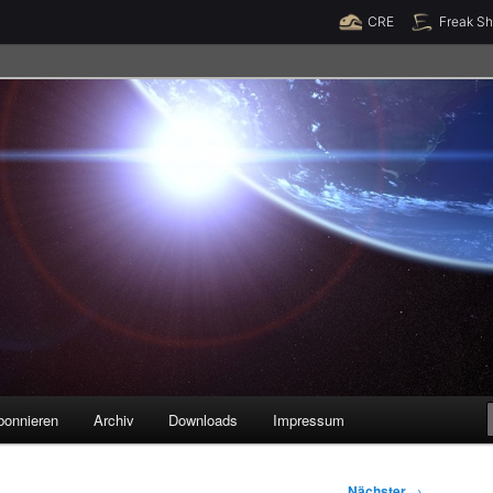
Raumzeit braucht Deine Unterstützung!
Spende jetzt!
CRE
Freak S
legenheiten
bonnieren
Archiv
Downloads
Impressum
Nächster
→