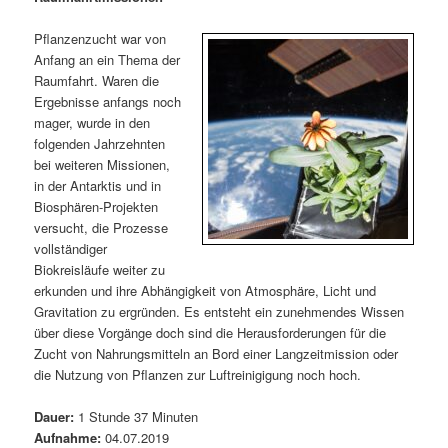
m
u
n
n
g
a
Pflanzenzucht war von
ä
n
e
v
Anfang an ein Thema der
n
i
Raumfahrt. Waren die
r
d
g
Ergebnisse anfangs noch
a
mager, wurde in den
e
ä
t
folgenden Jahrzehnten
i
bei weiteren Missionen,
n
r
o
in der Antarktis und in
n
Biosphären-Projekten
I
e
versucht, die Prozesse
vollständiger
n
n
Biokreisläufe weiter zu
erkunden und ihre Abhängigkeit von Atmosphäre, Licht und
h
I
Gravitation zu ergründen. Es entsteht ein zunehmendes Wissen
über diese Vorgänge doch sind die Herausforderungen für die
a
n
Zucht von Nahrungsmitteln an Bord einer Langzeitmission oder
die Nutzung von Pflanzen zur Luftreinigigung noch hoch.
l
h
Dauer:
1 Stunde 37 Minuten
t
a
Aufnahme:
04.07.2019