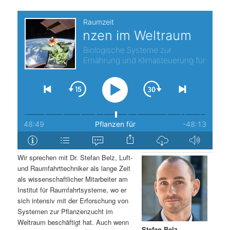
s
l
p
t
r
s
i
p
n
r
g
i
e
n
Wir sprechen mit Dr. Stefan Belz, Luft-
n
g
und Raumfahrttechniker als lange Zeit
als wissenschaftlicher Mitarbeiter am
e
Institut für Raumfahrtsysteme, wo er
sich intensiv mit der Erforschung von
Systemen zur Pflanzenzucht im
n
Weltraum beschäftigt hat. Auch wenn
Stefan Belz