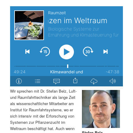
s
l
p
t
r
s
i
p
n
r
g
i
e
n
Wir sprechen mit Dr. Stefan Belz, Luft-
n
g
und Raumfahrttechniker als lange Zeit
als wissenschaftlicher Mitarbeiter am
e
Institut für Raumfahrtsysteme, wo er
sich intensiv mit der Erforschung von
Systemen zur Pflanzenzucht im
n
Weltraum beschäftigt hat. Auch wenn
Stefan Belz