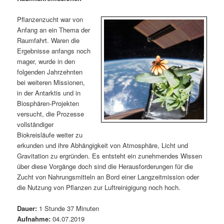
m
u
n
n
g
a
Pflanzenzucht war von
ä
n
e
v
Anfang an ein Thema der
n
i
Raumfahrt. Waren die
r
d
g
Ergebnisse anfangs noch
a
mager, wurde in den
e
ä
t
folgenden Jahrzehnten
i
bei weiteren Missionen,
n
r
o
in der Antarktis und in
n
Biosphären-Projekten
I
e
versucht, die Prozesse
vollständiger
n
n
Biokreisläufe weiter zu
erkunden und ihre Abhängigkeit von Atmosphäre, Licht und
h
I
Gravitation zu ergründen. Es entsteht ein zunehmendes Wissen
über diese Vorgänge doch sind die Herausforderungen für die
a
n
Zucht von Nahrungsmitteln an Bord einer Langzeitmission oder
die Nutzung von Pflanzen zur Luftreinigigung noch hoch.
l
h
Dauer:
1 Stunde 37 Minuten
t
a
Aufnahme:
04.07.2019