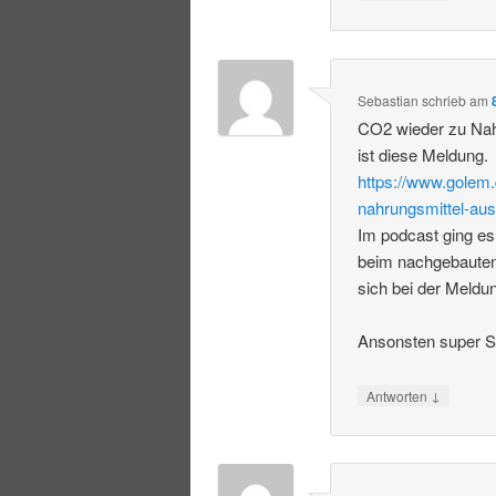
Sebastian
schrieb
am
CO2 wieder zu Nah
ist diese Meldung.
https://www.golem.
nahrungsmittel-aus
Im podcast ging es
beim nachgebauten
sich bei der Meldu
Ansonsten super S
↓
Antworten