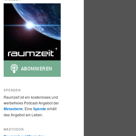
h
e
n
SPENDEN
Raumzeit ist ein kostenloses und
werbefreies Podcast-Angebot der
Metaebene
. Eine
Spende
erhält
das Angebot am Leben.
MASTODON