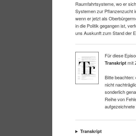
Raumfahrtsysteme, wo er sich 
i
p
Systemen zur Pflanzenzucht i
wenn er jetzt als Oberbürgerm
n
r
in die Politik gegangen ist, ver
uns Auskunft zum Stand der E
g
i
e
n
Für diese Episo
Transkript
mit 
n
g
Bitte beachten:
e
nicht nachträgli
sonderlich gena
n
Reihe von Fehle
aufgezeichnete
Transkript