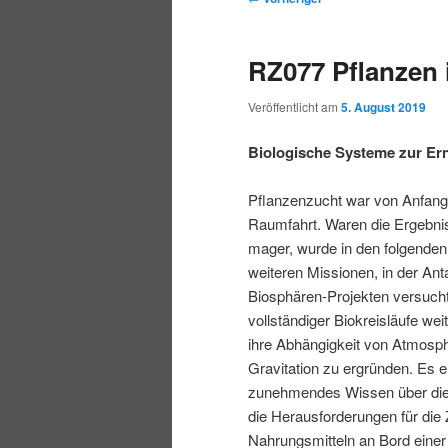
r
t
e
m
m
i
m
i
RZ077 Pflanzen
n
e
t
p
s
g
n
r
Veröffentlicht am
5. August 2019
e
ü
a
r
e
n
g
Biologische Systeme zur Er
s
i
k
n
Pflanzenzucht war von Anfang
a
Raumfahrt. Waren die Ergebni
m
u
v
mager, wurde in den folgenden
i
weiteren Missionen, in der Anta
ä
n
g
Biosphären-Projekten versucht
a
vollständiger Biokreisläufe we
r
d
t
ihre Abhängigkeit von Atmosph
i
Gravitation zu ergründen. Es e
e
ä
o
zunehmendes Wissen über die
n
die Herausforderungen für die
n
r
Nahrungsmitteln an Bord einer