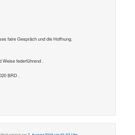
ses faire Gespräch und die Hoffnung.
nd Weise federführend .
20 BRD .
 Wolf
schrieb
am
7. August 2019 um 01:57 Uhr
: