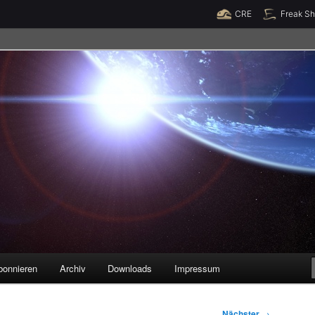
Raumzeit braucht Deine Unterstützung!
Spende jetzt!
CRE
Freak S
legenheiten
bonnieren
Archiv
Downloads
Impressum
Nächster
→