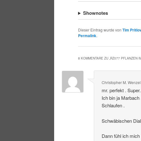
Shownotes
Dieser Eintrag wurde von
Tim Pritlo
Permalink
.
8 KOMMENTARE ZU „
RZ077 PFLANZEN 
Christopher M. Wenzel
mr. perfekt . Super
Ich bin ja Marbach
Schlaufen .
Schwäbischen Dialek
Dann fühl ich mich