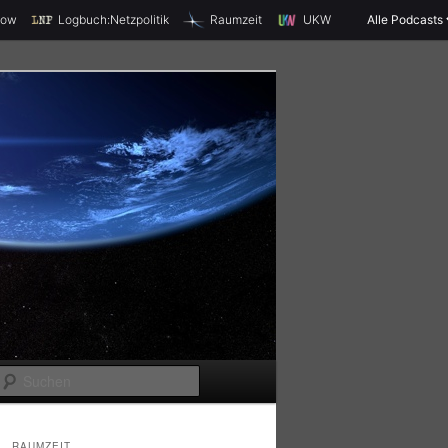
X
how
Logbuch:Netzpolitik
Raumzeit
UKW
Alle Podcasts
S
u
c
RAUMZEIT