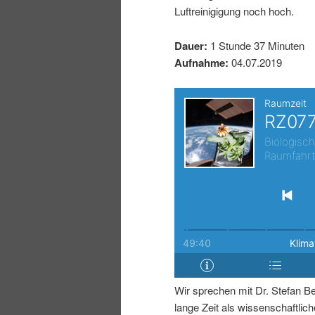
Luftreinigigung noch hoch.
I
e
Dauer:
1 Stunde 37 Minuten
n
n
Aufnahme:
04.07.2019
h
I
a
n
l
h
t
a
s
l
p
t
Wir sprechen mit Dr. Stefan Be
r
s
lange Zeit als wissenschaftliche