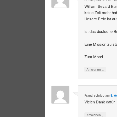
William Sevard Bur
keine Zeit mehr ha
Unsere Erde ist au
Ist das deutsche Br
Eine Mission zu st
Zum Mond .
↓
Antworten
Franzl
schrieb
am
8. A
Vielen Dank dafür
↓
Antworten