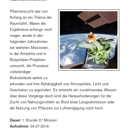
m
u
n
n
g
a
Pflanzenzucht war von
ä
n
e
v
Anfang an ein Thema der
n
i
Raumfahrt. Waren die
r
d
g
Ergebnisse anfangs noch
a
mager, wurde in den
e
ä
t
folgenden Jahrzehnten
i
bei weiteren Missionen,
n
r
o
in der Antarktis und in
n
Biosphären-Projekten
I
e
versucht, die Prozesse
vollständiger
n
n
Biokreisläufe weiter zu
erkunden und ihre Abhängigkeit von Atmosphäre, Licht und
h
I
Gravitation zu ergründen. Es entsteht ein zunehmendes Wissen
über diese Vorgänge doch sind die Herausforderungen für die
a
n
Zucht von Nahrungsmitteln an Bord einer Langzeitmission oder
die Nutzung von Pflanzen zur Luftreinigigung noch hoch.
l
h
Dauer:
1 Stunde 37 Minuten
t
a
Aufnahme:
04.07.2019