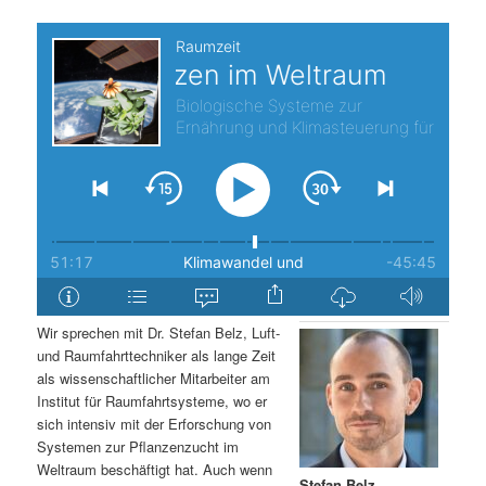
s
l
p
t
r
s
i
p
n
r
g
i
e
n
Wir sprechen mit Dr. Stefan Belz, Luft-
n
g
und Raumfahrttechniker als lange Zeit
als wissenschaftlicher Mitarbeiter am
e
Institut für Raumfahrtsysteme, wo er
sich intensiv mit der Erforschung von
Systemen zur Pflanzenzucht im
n
Weltraum beschäftigt hat. Auch wenn
Stefan Belz