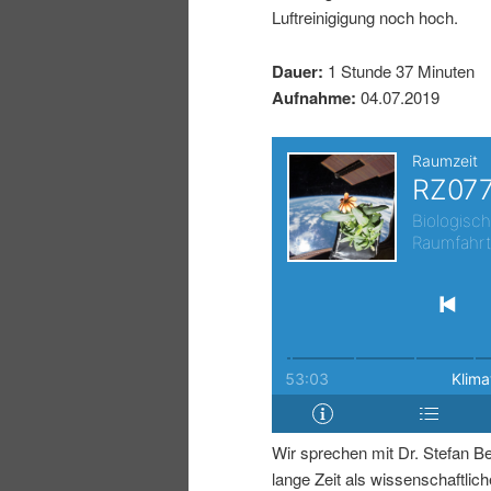
Luftreinigigung noch hoch.
I
e
Dauer:
1 Stunde 37 Minuten
n
n
Aufnahme:
04.07.2019
h
I
a
n
l
h
t
a
s
l
p
t
Wir sprechen mit Dr. Stefan Be
r
s
lange Zeit als wissenschaftliche