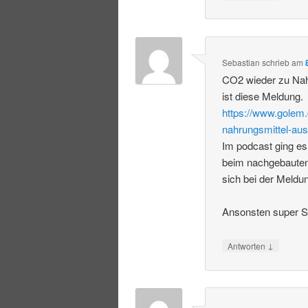
Sebastian
schrieb
am
CO2 wieder zu Nah
ist diese Meldung.
https://www.golem.
nahrungsmittel-aus
Im podcast ging es
beim nachgebauten
sich bei der Meldu
Ansonsten super S
↓
Antworten