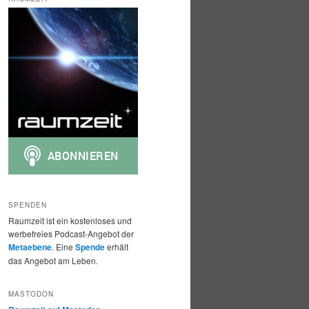
h
e
n
SPENDEN
Raumzeit ist ein kostenloses und
werbefreies Podcast-Angebot der
Metaebene
. Eine
Spende
erhält
das Angebot am Leben.
MASTODON