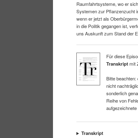
Raumfahrtsysteme, wo er sich 
i
p
Systemen zur Pflanzenzucht i
wenn er jetzt als Oberbürgerm
n
r
in die Politik gegangen ist, ver
uns Auskunft zum Stand der E
g
i
e
n
Für diese Episo
Transkript
mit 
n
g
Bitte beachten:
e
nicht nachträgli
sonderlich gena
n
Reihe von Fehle
aufgezeichnete
Transkript