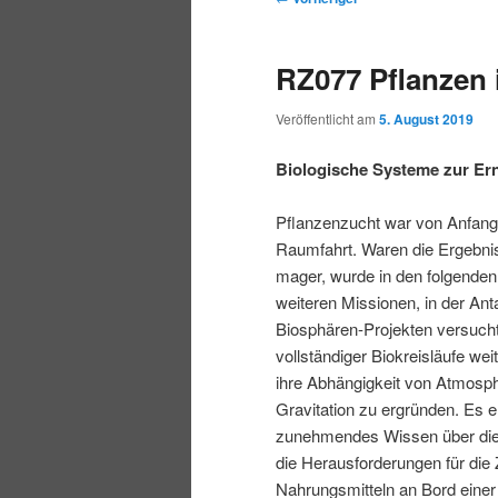
r
t
e
m
m
i
m
i
RZ077 Pflanzen
n
e
t
p
s
g
n
r
Veröffentlicht am
5. August 2019
e
ü
a
r
e
n
g
Biologische Systeme zur Er
s
i
k
n
Pflanzenzucht war von Anfang
a
Raumfahrt. Waren die Ergebni
m
u
v
mager, wurde in den folgenden
i
weiteren Missionen, in der Anta
ä
n
g
Biosphären-Projekten versucht
a
vollständiger Biokreisläufe we
r
d
t
ihre Abhängigkeit von Atmosph
i
Gravitation zu ergründen. Es e
e
ä
o
zunehmendes Wissen über die
n
die Herausforderungen für die
n
r
Nahrungsmitteln an Bord einer