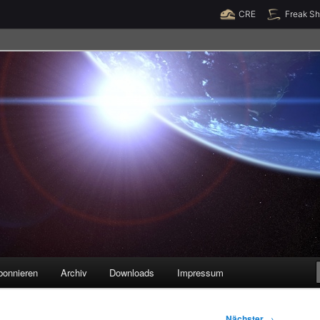
Raumzeit braucht Deine Unterstützung!
Spende jetzt!
CRE
Freak S
legenheiten
bonnieren
Archiv
Downloads
Impressum
Nächster
→