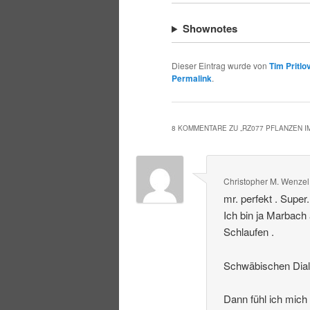
Shownotes
Dieser Eintrag wurde von
Tim Pritlo
Permalink
.
8 KOMMENTARE ZU „
RZ077 PFLANZEN 
Christopher M. Wenzel
mr. perfekt . Super
Ich bin ja Marbach
Schlaufen .
Schwäbischen Dialek
Dann fühl ich mich