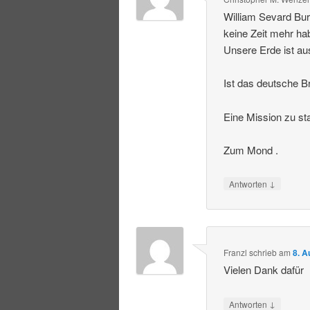
William Sevard Bur
keine Zeit mehr ha
Unsere Erde ist au
Ist das deutsche Br
Eine Mission zu st
Zum Mond .
↓
Antworten
Franzl
schrieb
am
8. A
Vielen Dank dafür
↓
Antworten