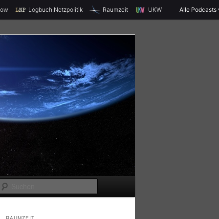
X
how
Logbuch:Netzpolitik
Raumzeit
UKW
Alle Podcasts
S
u
c
RAUMZEIT