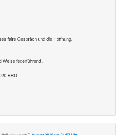
ses faire Gespräch und die Hoffnung.
nd Weise federführend .
20 BRD .
 Wolf
schrieb
am
7. August 2019 um 01:57 Uhr
: