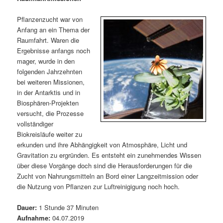
m
u
n
n
g
a
Pflanzenzucht war von
ä
n
e
v
Anfang an ein Thema der
n
i
Raumfahrt. Waren die
r
d
g
Ergebnisse anfangs noch
a
mager, wurde in den
e
ä
t
folgenden Jahrzehnten
i
bei weiteren Missionen,
n
r
o
in der Antarktis und in
n
Biosphären-Projekten
I
e
versucht, die Prozesse
vollständiger
n
n
Biokreisläufe weiter zu
erkunden und ihre Abhängigkeit von Atmosphäre, Licht und
h
I
Gravitation zu ergründen. Es entsteht ein zunehmendes Wissen
über diese Vorgänge doch sind die Herausforderungen für die
a
n
Zucht von Nahrungsmitteln an Bord einer Langzeitmission oder
die Nutzung von Pflanzen zur Luftreinigigung noch hoch.
l
h
Dauer:
1 Stunde 37 Minuten
t
a
Aufnahme:
04.07.2019