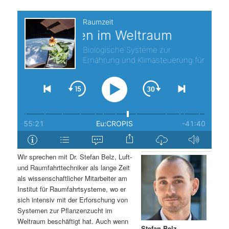
s
l
p
t
r
s
i
p
n
r
g
i
e
n
Wir sprechen mit Dr. Stefan Belz, Luft-
n
g
und Raumfahrttechniker als lange Zeit
als wissenschaftlicher Mitarbeiter am
e
Institut für Raumfahrtsysteme, wo er
sich intensiv mit der Erforschung von
Systemen zur Pflanzenzucht im
n
Weltraum beschäftigt hat. Auch wenn
Stefan Belz