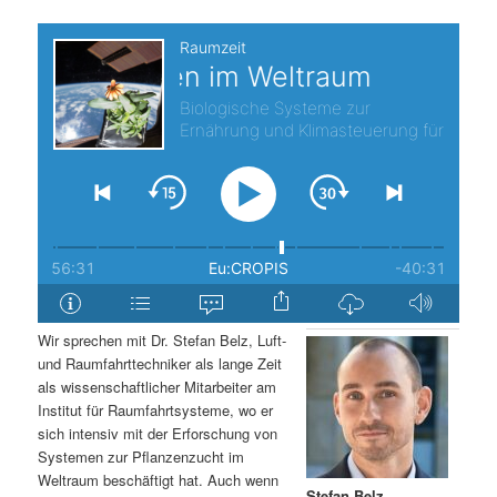
s
l
p
t
r
s
i
p
n
r
g
i
e
n
Wir sprechen mit Dr. Stefan Belz, Luft-
n
g
und Raumfahrttechniker als lange Zeit
als wissenschaftlicher Mitarbeiter am
e
Institut für Raumfahrtsysteme, wo er
sich intensiv mit der Erforschung von
Systemen zur Pflanzenzucht im
n
Weltraum beschäftigt hat. Auch wenn
Stefan Belz