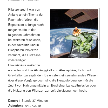
m
u
n
n
g
a
Pflanzenzucht war von
ä
n
e
v
Anfang an ein Thema der
n
i
Raumfahrt. Waren die
r
d
g
Ergebnisse anfangs noch
a
mager, wurde in den
e
ä
t
folgenden Jahrzehnten
i
bei weiteren Missionen,
n
r
o
in der Antarktis und in
n
Biosphären-Projekten
I
e
versucht, die Prozesse
vollständiger
n
n
Biokreisläufe weiter zu
erkunden und ihre Abhängigkeit von Atmosphäre, Licht und
h
I
Gravitation zu ergründen. Es entsteht ein zunehmendes Wissen
über diese Vorgänge doch sind die Herausforderungen für die
a
n
Zucht von Nahrungsmitteln an Bord einer Langzeitmission oder
die Nutzung von Pflanzen zur Luftreinigigung noch hoch.
l
h
Dauer:
1 Stunde 37 Minuten
t
a
Aufnahme:
04.07.2019