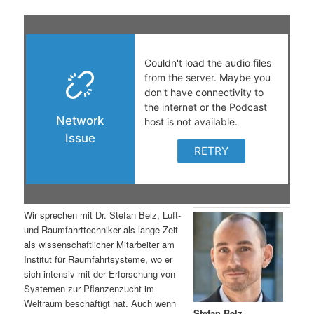
s
l
p
t
r
s
i
p
n
r
g
i
e
n
Wir sprechen mit Dr. Stefan Belz, Luft-
n
g
und Raumfahrttechniker als lange Zeit
als wissenschaftlicher Mitarbeiter am
e
Institut für Raumfahrtsysteme, wo er
sich intensiv mit der Erforschung von
Systemen zur Pflanzenzucht im
n
Weltraum beschäftigt hat. Auch wenn
Stefan Belz