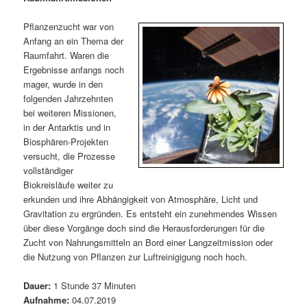
m
u
n
n
g
a
Pflanzenzucht war von
ä
n
e
v
Anfang an ein Thema der
n
i
Raumfahrt. Waren die
r
d
g
Ergebnisse anfangs noch
a
mager, wurde in den
e
ä
t
folgenden Jahrzehnten
i
bei weiteren Missionen,
n
r
o
in der Antarktis und in
n
Biosphären-Projekten
I
e
versucht, die Prozesse
vollständiger
n
n
Biokreisläufe weiter zu
erkunden und ihre Abhängigkeit von Atmosphäre, Licht und
h
I
Gravitation zu ergründen. Es entsteht ein zunehmendes Wissen
über diese Vorgänge doch sind die Herausforderungen für die
a
n
Zucht von Nahrungsmitteln an Bord einer Langzeitmission oder
die Nutzung von Pflanzen zur Luftreinigigung noch hoch.
l
h
Dauer:
1 Stunde 37 Minuten
t
a
Aufnahme:
04.07.2019