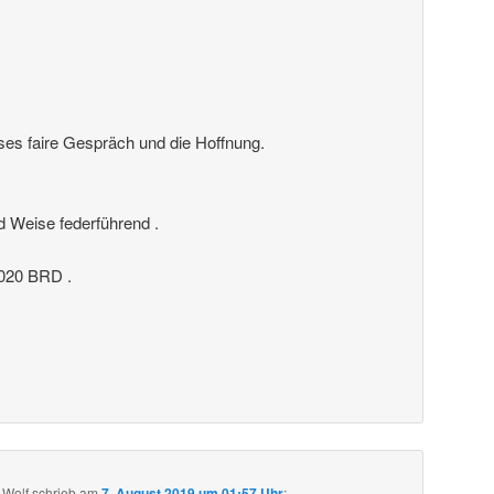
ses faire Gespräch und die Hoffnung.
nd Weise federführend .
20 BRD .
 Wolf
schrieb
am
7. August 2019 um 01:57 Uhr
: