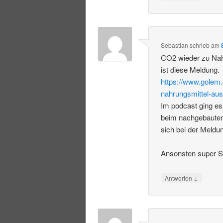
Sebastian
schrieb
am
CO2 wieder zu Nah
ist diese Meldung.
https://www.golem.
nahrungsmittel-aus
Im podcast ging es
beim nachgebauten
sich bei der Meldu
Ansonsten super S
↓
Antworten