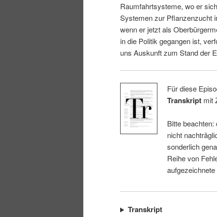
Raumfahrtsysteme, wo er sich 
i
p
Systemen zur Pflanzenzucht i
wenn er jetzt als Oberbürgerm
n
r
in die Politik gegangen ist, ver
uns Auskunft zum Stand der E
g
i
e
n
Für diese Episo
Transkript
mit 
n
g
Bitte beachten:
e
nicht nachträgli
sonderlich gena
n
Reihe von Fehle
aufgezeichnete
Transkript