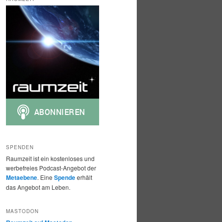
h
e
n
SPENDEN
Raumzeit ist ein kostenloses und
werbefreies Podcast-Angebot der
Metaebene
. Eine
Spende
erhält
das Angebot am Leben.
MASTODON