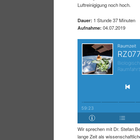
Luftreinigigung noch hoch.
I
e
Dauer:
1 Stunde 37 Minuten
n
n
Aufnahme:
04.07.2019
h
I
a
n
l
h
t
a
s
l
p
t
Wir sprechen mit Dr. Stefan Be
r
s
lange Zeit als wissenschaftliche