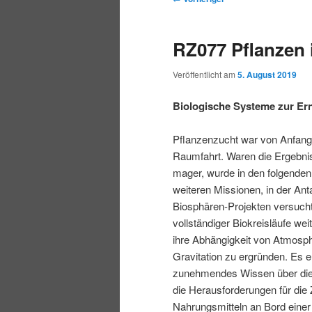
r
t
e
m
m
i
m
i
RZ077 Pflanzen
n
e
t
p
s
g
n
r
Veröffentlicht am
5. August 2019
e
ü
a
r
e
n
g
Biologische Systeme zur Er
s
i
k
n
Pflanzenzucht war von Anfang
a
Raumfahrt. Waren die Ergebni
m
u
v
mager, wurde in den folgenden
i
weiteren Missionen, in der Anta
ä
n
g
Biosphären-Projekten versucht
a
vollständiger Biokreisläufe we
r
d
t
ihre Abhängigkeit von Atmosph
i
Gravitation zu ergründen. Es e
e
ä
o
zunehmendes Wissen über die
n
die Herausforderungen für die
n
r
Nahrungsmitteln an Bord einer