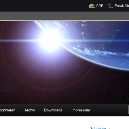
Raumzeit braucht Deine Unterstützung!
Spende jetzt!
CRE
Freak S
legenheiten
bonnieren
Archiv
Downloads
Impressum
Nächster
→