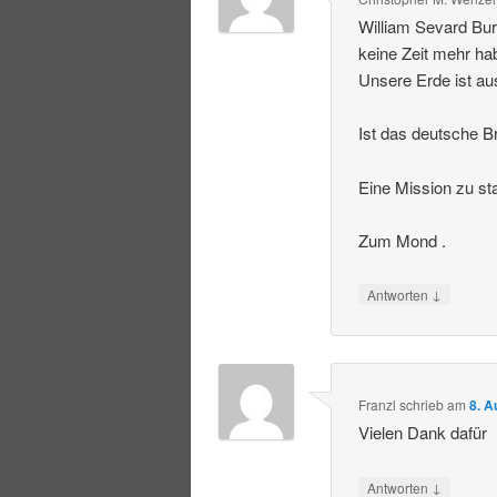
William Sevard Bur
keine Zeit mehr ha
Unsere Erde ist au
Ist das deutsche Br
Eine Mission zu st
Zum Mond .
↓
Antworten
Franzl
schrieb
am
8. A
Vielen Dank dafür
↓
Antworten