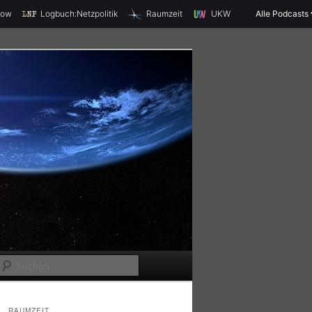
X
how
Logbuch:Netzpolitik
Raumzeit
UKW
Alle Podcasts
S
u
c
RAUMZEIT