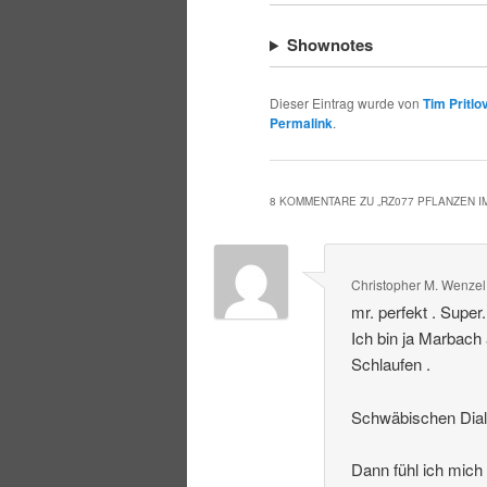
Shownotes
Dieser Eintrag wurde von
Tim Pritlo
Permalink
.
8 KOMMENTARE ZU „
RZ077 PFLANZEN 
Christopher M. Wenzel
mr. perfekt . Super
Ich bin ja Marbach
Schlaufen .
Schwäbischen Dialek
Dann fühl ich mich