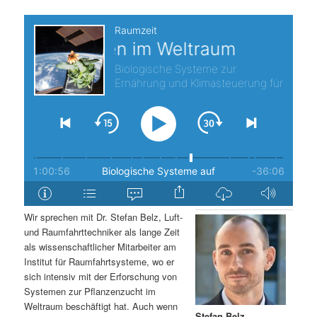
s
l
p
t
r
s
i
p
n
r
g
i
e
n
Wir sprechen mit Dr. Stefan Belz, Luft-
n
g
und Raumfahrttechniker als lange Zeit
als wissenschaftlicher Mitarbeiter am
e
Institut für Raumfahrtsysteme, wo er
sich intensiv mit der Erforschung von
Systemen zur Pflanzenzucht im
n
Weltraum beschäftigt hat. Auch wenn
Stefan Belz