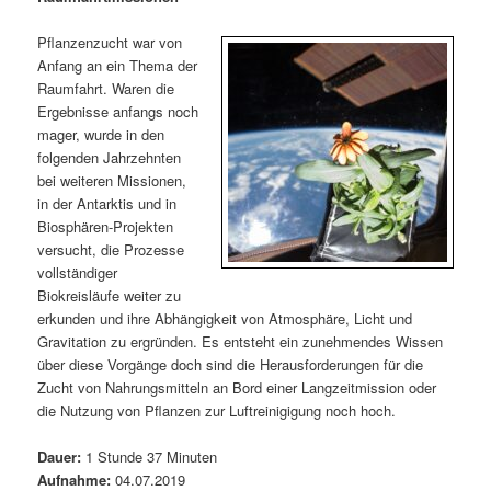
m
u
n
n
g
a
Pflanzenzucht war von
ä
n
e
v
Anfang an ein Thema der
n
i
Raumfahrt. Waren die
r
d
g
Ergebnisse anfangs noch
a
mager, wurde in den
e
ä
t
folgenden Jahrzehnten
i
bei weiteren Missionen,
n
r
o
in der Antarktis und in
n
Biosphären-Projekten
I
e
versucht, die Prozesse
vollständiger
n
n
Biokreisläufe weiter zu
erkunden und ihre Abhängigkeit von Atmosphäre, Licht und
h
I
Gravitation zu ergründen. Es entsteht ein zunehmendes Wissen
über diese Vorgänge doch sind die Herausforderungen für die
a
n
Zucht von Nahrungsmitteln an Bord einer Langzeitmission oder
die Nutzung von Pflanzen zur Luftreinigigung noch hoch.
l
h
Dauer:
1 Stunde 37 Minuten
t
a
Aufnahme:
04.07.2019