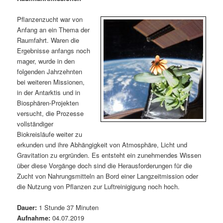
m
u
n
n
g
a
Pflanzenzucht war von
ä
n
e
v
Anfang an ein Thema der
n
i
Raumfahrt. Waren die
r
d
g
Ergebnisse anfangs noch
a
mager, wurde in den
e
ä
t
folgenden Jahrzehnten
i
bei weiteren Missionen,
n
r
o
in der Antarktis und in
n
Biosphären-Projekten
I
e
versucht, die Prozesse
vollständiger
n
n
Biokreisläufe weiter zu
erkunden und ihre Abhängigkeit von Atmosphäre, Licht und
h
I
Gravitation zu ergründen. Es entsteht ein zunehmendes Wissen
über diese Vorgänge doch sind die Herausforderungen für die
a
n
Zucht von Nahrungsmitteln an Bord einer Langzeitmission oder
die Nutzung von Pflanzen zur Luftreinigigung noch hoch.
l
h
Dauer:
1 Stunde 37 Minuten
t
a
Aufnahme:
04.07.2019