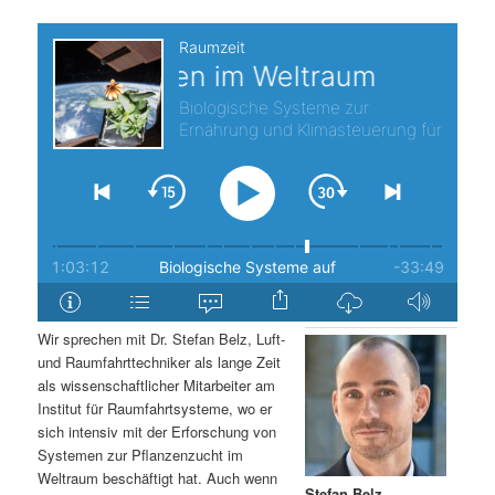
s
l
p
t
r
s
i
p
n
r
g
i
e
n
Wir sprechen mit Dr. Stefan Belz, Luft-
n
g
und Raumfahrttechniker als lange Zeit
als wissenschaftlicher Mitarbeiter am
e
Institut für Raumfahrtsysteme, wo er
sich intensiv mit der Erforschung von
Systemen zur Pflanzenzucht im
n
Weltraum beschäftigt hat. Auch wenn
Stefan Belz