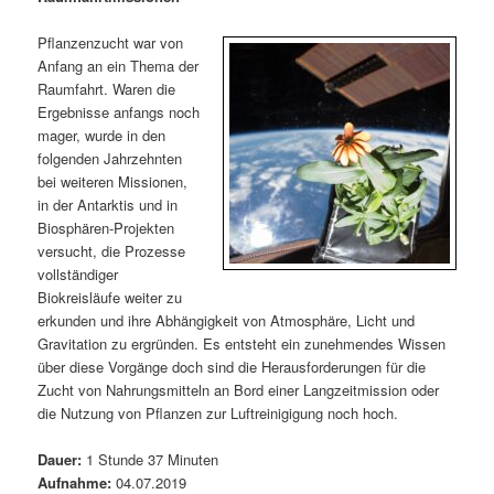
m
u
n
n
g
a
Pflanzenzucht war von
ä
n
e
v
Anfang an ein Thema der
n
i
Raumfahrt. Waren die
r
d
g
Ergebnisse anfangs noch
a
mager, wurde in den
e
ä
t
folgenden Jahrzehnten
i
bei weiteren Missionen,
n
r
o
in der Antarktis und in
n
Biosphären-Projekten
I
e
versucht, die Prozesse
vollständiger
n
n
Biokreisläufe weiter zu
erkunden und ihre Abhängigkeit von Atmosphäre, Licht und
h
I
Gravitation zu ergründen. Es entsteht ein zunehmendes Wissen
über diese Vorgänge doch sind die Herausforderungen für die
a
n
Zucht von Nahrungsmitteln an Bord einer Langzeitmission oder
die Nutzung von Pflanzen zur Luftreinigigung noch hoch.
l
h
Dauer:
1 Stunde 37 Minuten
t
a
Aufnahme:
04.07.2019