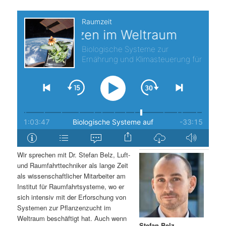
s
l
p
t
r
s
i
p
n
r
g
i
e
n
Wir sprechen mit Dr. Stefan Belz, Luft-
n
g
und Raumfahrttechniker als lange Zeit
als wissenschaftlicher Mitarbeiter am
e
Institut für Raumfahrtsysteme, wo er
sich intensiv mit der Erforschung von
Systemen zur Pflanzenzucht im
n
Weltraum beschäftigt hat. Auch wenn
Stefan Belz