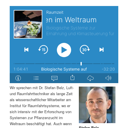
s
l
p
t
r
s
i
p
n
r
g
i
e
n
Wir sprechen mit Dr. Stefan Belz, Luft-
n
g
und Raumfahrttechniker als lange Zeit
als wissenschaftlicher Mitarbeiter am
e
Institut für Raumfahrtsysteme, wo er
sich intensiv mit der Erforschung von
Systemen zur Pflanzenzucht im
n
Weltraum beschäftigt hat. Auch wenn
Stefan Belz