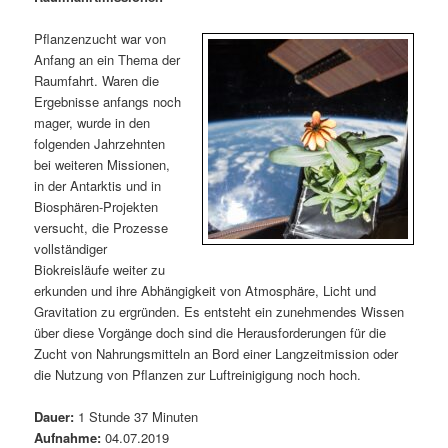
m
u
n
n
g
a
Pflanzenzucht war von
ä
n
e
v
Anfang an ein Thema der
n
i
Raumfahrt. Waren die
r
d
g
Ergebnisse anfangs noch
a
mager, wurde in den
e
ä
t
folgenden Jahrzehnten
i
bei weiteren Missionen,
n
r
o
in der Antarktis und in
n
Biosphären-Projekten
I
e
versucht, die Prozesse
vollständiger
n
n
Biokreisläufe weiter zu
erkunden und ihre Abhängigkeit von Atmosphäre, Licht und
h
I
Gravitation zu ergründen. Es entsteht ein zunehmendes Wissen
über diese Vorgänge doch sind die Herausforderungen für die
a
n
Zucht von Nahrungsmitteln an Bord einer Langzeitmission oder
die Nutzung von Pflanzen zur Luftreinigigung noch hoch.
l
h
Dauer:
1 Stunde 37 Minuten
t
a
Aufnahme:
04.07.2019