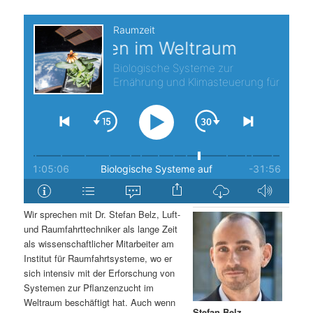
s
l
p
t
r
s
i
p
n
r
g
i
e
n
Wir sprechen mit Dr. Stefan Belz, Luft-
n
g
und Raumfahrttechniker als lange Zeit
als wissenschaftlicher Mitarbeiter am
e
Institut für Raumfahrtsysteme, wo er
sich intensiv mit der Erforschung von
Systemen zur Pflanzenzucht im
n
Weltraum beschäftigt hat. Auch wenn
Stefan Belz