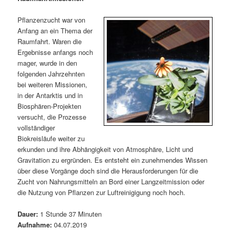
m
u
n
n
g
a
Pflanzenzucht war von
ä
n
e
v
Anfang an ein Thema der
n
i
Raumfahrt. Waren die
r
d
g
Ergebnisse anfangs noch
a
mager, wurde in den
e
ä
t
folgenden Jahrzehnten
i
bei weiteren Missionen,
n
r
o
in der Antarktis und in
n
Biosphären-Projekten
I
e
versucht, die Prozesse
vollständiger
n
n
Biokreisläufe weiter zu
erkunden und ihre Abhängigkeit von Atmosphäre, Licht und
h
I
Gravitation zu ergründen. Es entsteht ein zunehmendes Wissen
über diese Vorgänge doch sind die Herausforderungen für die
a
n
Zucht von Nahrungsmitteln an Bord einer Langzeitmission oder
die Nutzung von Pflanzen zur Luftreinigigung noch hoch.
l
h
Dauer:
1 Stunde 37 Minuten
t
a
Aufnahme:
04.07.2019