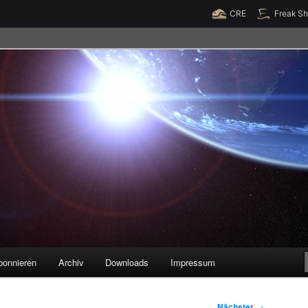
Raumzeit braucht Deine Unterstützung!
Spende jetzt!
CRE
Freak S
legenheiten
bonnieren
Archiv
Downloads
Impressum
Nächster
→