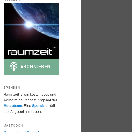
h
e
n
SPENDEN
Raumzeit ist ein kostenloses und
werbefreies Podcast-Angebot der
Metaebene
. Eine
Spende
erhält
das Angebot am Leben.
MASTODON