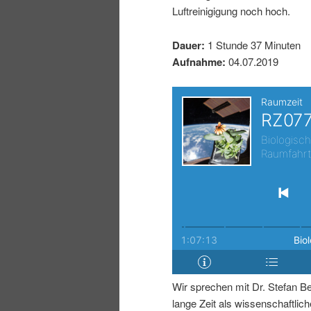
Luftreinigigung noch hoch.
I
e
Dauer:
1 Stunde 37 Minuten
n
n
Aufnahme:
04.07.2019
h
I
a
n
l
h
t
a
s
l
p
t
Wir sprechen mit Dr. Stefan Be
r
s
lange Zeit als wissenschaftliche