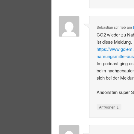
Sebastian
schrieb
am
CO2 wieder zu Nah
ist diese Meldung.
https://www.golem.
nahrungsmittel-aus
Im podcast ging es
beim nachgebauten
sich bei der Meldu
Ansonsten super S
↓
Antworten