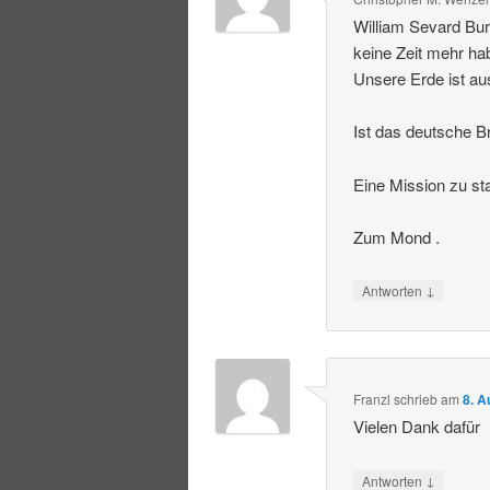
William Sevard Bur
keine Zeit mehr ha
Unsere Erde ist au
Ist das deutsche Br
Eine Mission zu st
Zum Mond .
↓
Antworten
Franzl
schrieb
am
8. A
Vielen Dank dafür
↓
Antworten