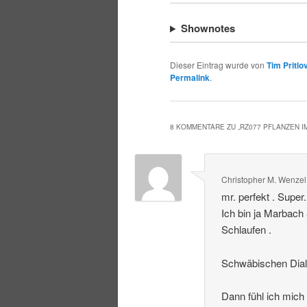
Shownotes
Dieser Eintrag wurde von
Tim Pritlo
Permalink
.
8 KOMMENTARE ZU „
RZ077 PFLANZEN 
Christopher M. Wenzel
mr. perfekt . Super
Ich bin ja Marbach
Schlaufen .
Schwäbischen Dialek
Dann fühl ich mich