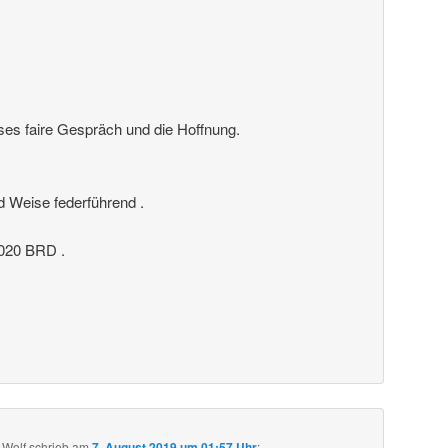
ses faire Gespräch und die Hoffnung.
nd Weise federführend .
20 BRD .
 Wolf
schrieb
am
7. August 2019 um 01:57 Uhr
: