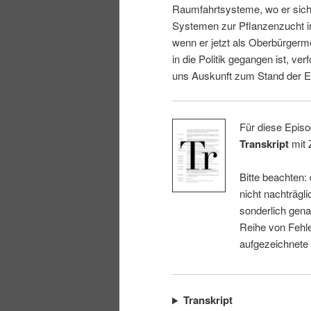
Raumfahrtsysteme, wo er sich 
i
p
Systemen zur Pflanzenzucht i
wenn er jetzt als Oberbürgerm
n
r
in die Politik gegangen ist, ver
uns Auskunft zum Stand der E
g
i
e
n
Für diese Episo
Transkript
mit 
n
g
Bitte beachten:
e
nicht nachträgli
sonderlich gena
n
Reihe von Fehle
aufgezeichnete
Transkript