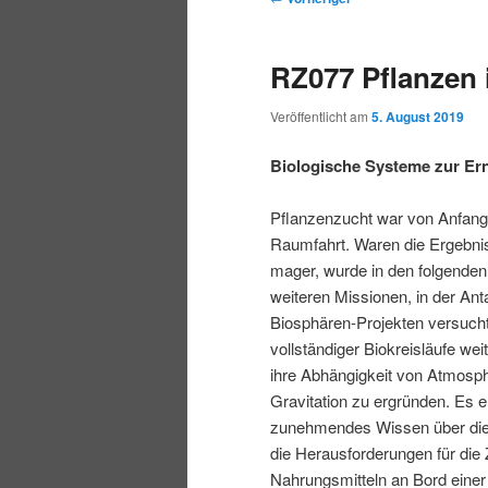
r
t
e
m
m
i
m
i
RZ077 Pflanzen
n
e
t
p
s
g
n
r
Veröffentlicht am
5. August 2019
e
ü
a
r
e
n
g
Biologische Systeme zur Er
s
i
k
n
Pflanzenzucht war von Anfang
a
Raumfahrt. Waren die Ergebni
m
u
v
mager, wurde in den folgenden
i
weiteren Missionen, in der Anta
ä
n
g
Biosphären-Projekten versucht
a
vollständiger Biokreisläufe we
r
d
t
ihre Abhängigkeit von Atmosph
i
Gravitation zu ergründen. Es e
e
ä
o
zunehmendes Wissen über die
n
die Herausforderungen für die
n
r
Nahrungsmitteln an Bord einer