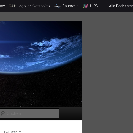
X
how
Logbuch:Netzpolitik
Raumzeit
UKW
Alle Podcasts
S
u
c
RAUMZEIT