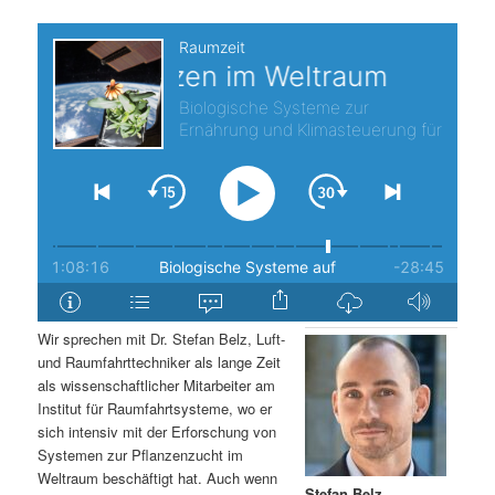
s
l
p
t
r
s
i
p
n
r
g
i
e
n
Wir sprechen mit Dr. Stefan Belz, Luft-
n
g
und Raumfahrttechniker als lange Zeit
als wissenschaftlicher Mitarbeiter am
e
Institut für Raumfahrtsysteme, wo er
sich intensiv mit der Erforschung von
Systemen zur Pflanzenzucht im
n
Weltraum beschäftigt hat. Auch wenn
Stefan Belz