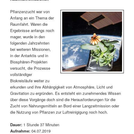
m
u
n
n
g
a
Pflanzenzucht war von
ä
n
e
v
Anfang an ein Thema der
n
i
Raumfahrt. Waren die
r
d
g
Ergebnisse anfangs noch
a
mager, wurde in den
e
ä
t
folgenden Jahrzehnten
i
bei weiteren Missionen,
n
r
o
in der Antarktis und in
n
Biosphären-Projekten
I
e
versucht, die Prozesse
vollständiger
n
n
Biokreisläufe weiter zu
erkunden und ihre Abhängigkeit von Atmosphäre, Licht und
h
I
Gravitation zu ergründen. Es entsteht ein zunehmendes Wissen
über diese Vorgänge doch sind die Herausforderungen für die
a
n
Zucht von Nahrungsmitteln an Bord einer Langzeitmission oder
die Nutzung von Pflanzen zur Luftreinigigung noch hoch.
l
h
Dauer:
1 Stunde 37 Minuten
t
a
Aufnahme:
04.07.2019