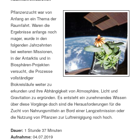
m
u
n
n
g
a
Pflanzenzucht war von
ä
n
e
v
Anfang an ein Thema der
n
i
Raumfahrt. Waren die
r
d
g
Ergebnisse anfangs noch
a
mager, wurde in den
e
ä
t
folgenden Jahrzehnten
i
bei weiteren Missionen,
n
r
o
in der Antarktis und in
n
Biosphären-Projekten
I
e
versucht, die Prozesse
vollständiger
n
n
Biokreisläufe weiter zu
erkunden und ihre Abhängigkeit von Atmosphäre, Licht und
h
I
Gravitation zu ergründen. Es entsteht ein zunehmendes Wissen
über diese Vorgänge doch sind die Herausforderungen für die
a
n
Zucht von Nahrungsmitteln an Bord einer Langzeitmission oder
die Nutzung von Pflanzen zur Luftreinigigung noch hoch.
l
h
Dauer:
1 Stunde 37 Minuten
t
a
Aufnahme:
04.07.2019