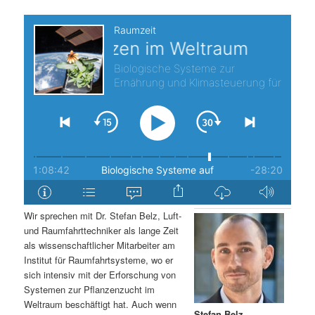
s
l
p
t
r
s
i
p
n
r
g
i
e
n
Wir sprechen mit Dr. Stefan Belz, Luft-
n
g
und Raumfahrttechniker als lange Zeit
als wissenschaftlicher Mitarbeiter am
e
Institut für Raumfahrtsysteme, wo er
sich intensiv mit der Erforschung von
Systemen zur Pflanzenzucht im
n
Weltraum beschäftigt hat. Auch wenn
Stefan Belz