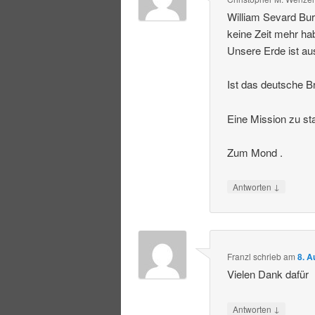
William Sevard Bur
keine Zeit mehr ha
Unsere Erde ist au
Ist das deutsche Br
Eine Mission zu st
Zum Mond .
↓
Antworten
Franzl
schrieb
am
8. A
Vielen Dank dafür
↓
Antworten