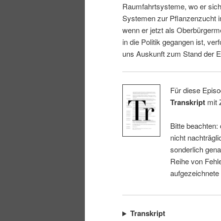
Raumfahrtsysteme, wo er sich 
i
p
Systemen zur Pflanzenzucht i
wenn er jetzt als Oberbürgerm
n
r
in die Politik gegangen ist, ver
uns Auskunft zum Stand der E
g
i
e
n
Für diese Episo
Transkript
mit 
n
g
Bitte beachten:
e
nicht nachträgli
sonderlich gena
n
Reihe von Fehle
aufgezeichnete
Transkript