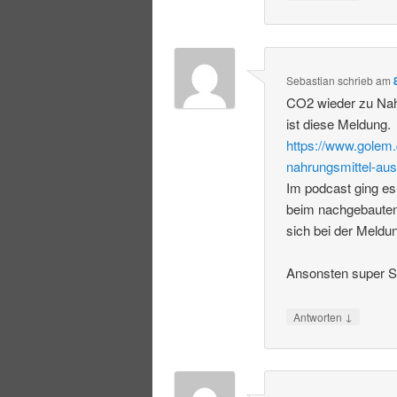
Sebastian
schrieb
am
CO2 wieder zu Nah
ist diese Meldung.
https://www.golem.
nahrungsmittel-aus
Im podcast ging es
beim nachgebauten
sich bei der Meldu
Ansonsten super S
↓
Antworten