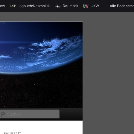
X
how
Logbuch:Netzpolitik
Raumzeit
UKW
Alle Podcasts
S
u
c
RAUMZEIT