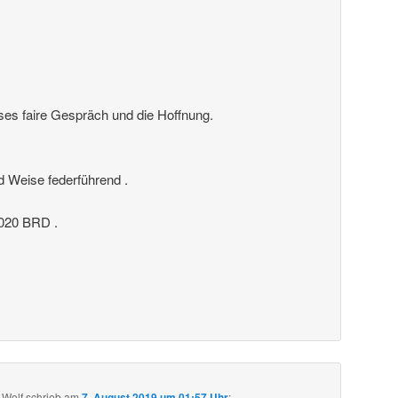
ses faire Gespräch und die Hoffnung.
nd Weise federführend .
20 BRD .
 Wolf
schrieb
am
7. August 2019 um 01:57 Uhr
: