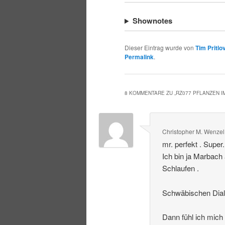
Shownotes
Dieser Eintrag wurde von
Tim Pritlo
Permalink
.
8 KOMMENTARE ZU „
RZ077 PFLANZEN 
Christopher M. Wenzel
mr. perfekt . Super
Ich bin ja Marbach
Schlaufen .
Schwäbischen Dialek
Dann fühl ich mich