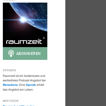
h
e
n
SPENDEN
Raumzeit ist ein kostenloses und
werbefreies Podcast-Angebot der
Metaebene
. Eine
Spende
erhält
das Angebot am Leben.
MASTODON