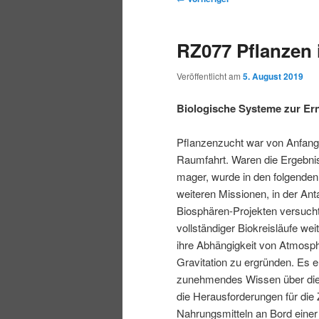
r
t
e
m
m
i
m
i
RZ077 Pflanzen
n
e
t
p
s
g
n
r
Veröffentlicht am
5. August 2019
e
ü
a
r
e
n
g
Biologische Systeme zur Er
s
i
k
n
Pflanzenzucht war von Anfang
a
Raumfahrt. Waren die Ergebni
m
u
v
mager, wurde in den folgenden
i
weiteren Missionen, in der Anta
ä
n
g
Biosphären-Projekten versucht
a
vollständiger Biokreisläufe we
r
d
t
ihre Abhängigkeit von Atmosph
i
Gravitation zu ergründen. Es e
e
ä
o
zunehmendes Wissen über die
n
die Herausforderungen für die
n
r
Nahrungsmitteln an Bord einer