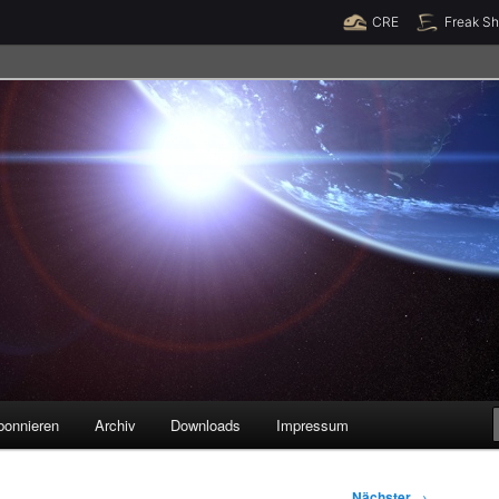
Raumzeit braucht Deine Unterstützung!
Spende jetzt!
CRE
Freak S
legenheiten
bonnieren
Archiv
Downloads
Impressum
Nächster
→