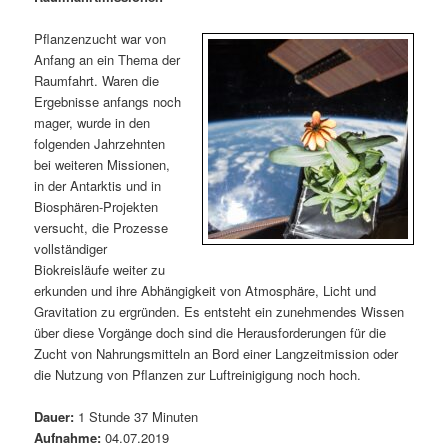
m
u
n
n
g
a
Pflanzenzucht war von
ä
n
e
v
Anfang an ein Thema der
n
i
Raumfahrt. Waren die
r
d
g
Ergebnisse anfangs noch
a
mager, wurde in den
e
ä
t
folgenden Jahrzehnten
i
bei weiteren Missionen,
n
r
o
in der Antarktis und in
n
Biosphären-Projekten
I
e
versucht, die Prozesse
vollständiger
n
n
Biokreisläufe weiter zu
erkunden und ihre Abhängigkeit von Atmosphäre, Licht und
h
I
Gravitation zu ergründen. Es entsteht ein zunehmendes Wissen
über diese Vorgänge doch sind die Herausforderungen für die
a
n
Zucht von Nahrungsmitteln an Bord einer Langzeitmission oder
die Nutzung von Pflanzen zur Luftreinigigung noch hoch.
l
h
Dauer:
1 Stunde 37 Minuten
t
a
Aufnahme:
04.07.2019