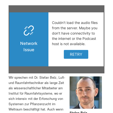
s
l
p
t
r
s
i
p
n
r
g
i
e
n
Wir sprechen mit Dr. Stefan Belz, Luft-
n
g
und Raumfahrttechniker als lange Zeit
als wissenschaftlicher Mitarbeiter am
e
Institut für Raumfahrtsysteme, wo er
sich intensiv mit der Erforschung von
Systemen zur Pflanzenzucht im
n
Weltraum beschäftigt hat. Auch wenn
Stefan Belz