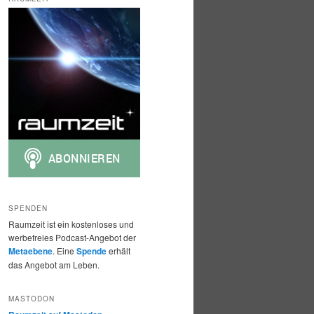
h
e
n
SPENDEN
Raumzeit ist ein kostenloses und
werbefreies Podcast-Angebot der
Metaebene
. Eine
Spende
erhält
das Angebot am Leben.
MASTODON