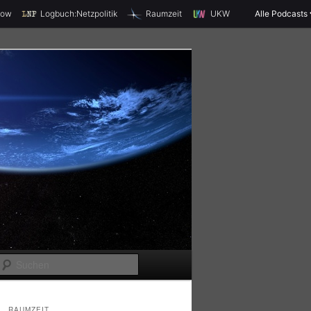
X
how
Logbuch:Netzpolitik
Raumzeit
UKW
Alle Podcasts
S
u
c
RAUMZEIT