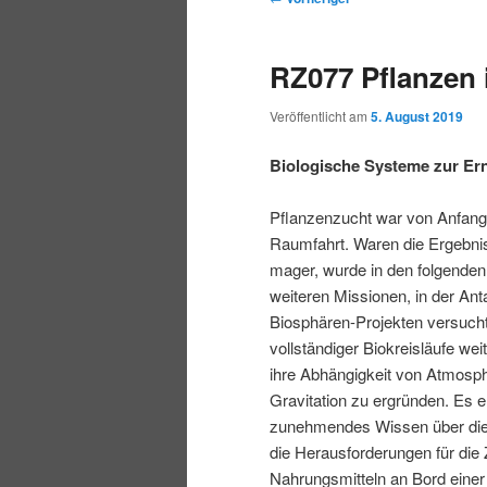
r
t
e
m
m
i
m
i
RZ077 Pflanzen
n
e
t
p
s
g
n
r
Veröffentlicht am
5. August 2019
e
ü
a
r
e
n
g
Biologische Systeme zur Er
s
i
k
n
Pflanzenzucht war von Anfang
a
Raumfahrt. Waren die Ergebni
m
u
v
mager, wurde in den folgenden
i
weiteren Missionen, in der Anta
ä
n
g
Biosphären-Projekten versucht
a
vollständiger Biokreisläufe we
r
d
t
ihre Abhängigkeit von Atmosph
i
Gravitation zu ergründen. Es e
e
ä
o
zunehmendes Wissen über die
n
die Herausforderungen für die
n
r
Nahrungsmitteln an Bord einer