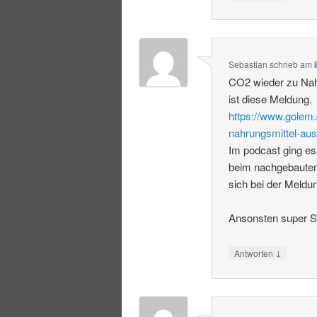
Sebastian
schrieb
am
CO2 wieder zu Nah
ist diese Meldung.
https://www.golem.
nahrungsmittel-aus
Im podcast ging es
beim nachgebauten
sich bei der Meldu
Ansonsten super S
↓
Antworten