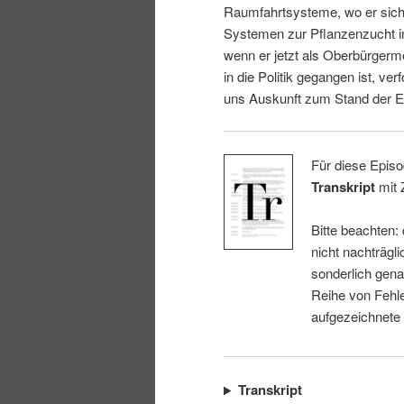
Raumfahrtsysteme, wo er sich 
i
p
Systemen zur Pflanzenzucht i
wenn er jetzt als Oberbürgerm
n
r
in die Politik gegangen ist, ver
uns Auskunft zum Stand der E
g
i
e
n
Für diese Episo
Transkript
mit 
n
g
Bitte beachten:
e
nicht nachträgli
sonderlich gena
n
Reihe von Fehle
aufgezeichnete
Transkript