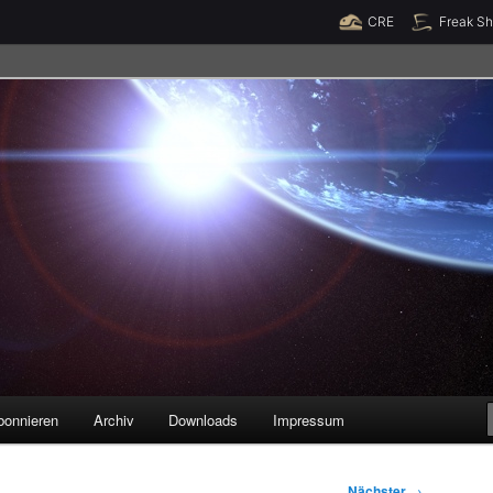
Raumzeit braucht Deine Unterstützung!
Spende jetzt!
CRE
Freak S
legenheiten
bonnieren
Archiv
Downloads
Impressum
Nächster
→