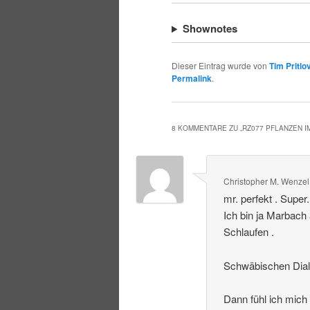
Shownotes
Dieser Eintrag wurde von
Tim Pritlo
Permalink
.
8 KOMMENTARE ZU „
RZ077 PFLANZEN 
Christopher M. Wenzel
mr. perfekt . Super
Ich bin ja Marbach
Schlaufen .
Schwäbischen Dialek
Dann fühl ich mich