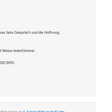
ses faire Gespräch und die Hoffnung.
nd Weise federführend .
20 BRD .
 Wolf
schrieb
am
7. August 2019 um 01:57 Uhr
: