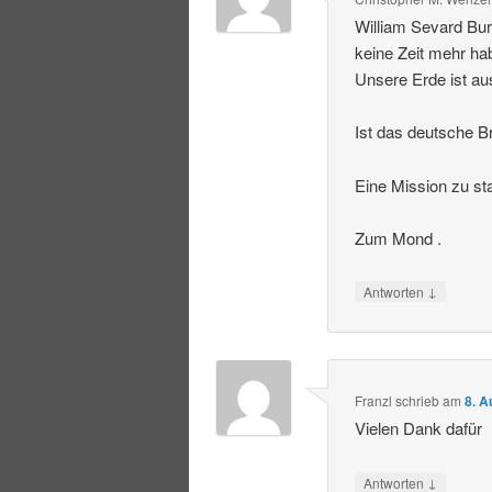
William Sevard Bur
keine Zeit mehr ha
Unsere Erde ist au
Ist das deutsche Br
Eine Mission zu st
Zum Mond .
↓
Antworten
Franzl
schrieb
am
8. A
Vielen Dank dafür
↓
Antworten