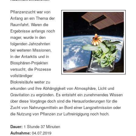
m
u
n
n
g
a
Pflanzenzucht war von
ä
n
e
v
Anfang an ein Thema der
n
i
Raumfahrt. Waren die
r
d
g
Ergebnisse anfangs noch
a
mager, wurde in den
e
ä
t
folgenden Jahrzehnten
i
bei weiteren Missionen,
n
r
o
in der Antarktis und in
n
Biosphären-Projekten
I
e
versucht, die Prozesse
vollständiger
n
n
Biokreisläufe weiter zu
erkunden und ihre Abhängigkeit von Atmosphäre, Licht und
h
I
Gravitation zu ergründen. Es entsteht ein zunehmendes Wissen
über diese Vorgänge doch sind die Herausforderungen für die
a
n
Zucht von Nahrungsmitteln an Bord einer Langzeitmission oder
die Nutzung von Pflanzen zur Luftreinigigung noch hoch.
l
h
Dauer:
1 Stunde 37 Minuten
t
a
Aufnahme:
04.07.2019