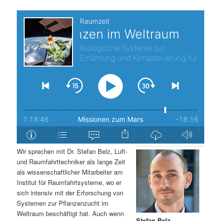
s
l
p
t
r
s
i
p
n
r
g
i
e
n
Wir sprechen mit Dr. Stefan Belz, Luft-
n
g
und Raumfahrttechniker als lange Zeit
als wissenschaftlicher Mitarbeiter am
e
Institut für Raumfahrtsysteme, wo er
sich intensiv mit der Erforschung von
Systemen zur Pflanzenzucht im
n
Weltraum beschäftigt hat. Auch wenn
Stefan Belz