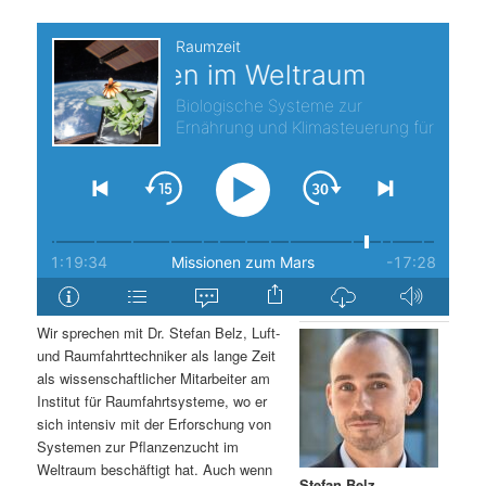
s
l
p
t
r
s
i
p
n
r
g
i
e
n
Wir sprechen mit Dr. Stefan Belz, Luft-
n
g
und Raumfahrttechniker als lange Zeit
als wissenschaftlicher Mitarbeiter am
e
Institut für Raumfahrtsysteme, wo er
sich intensiv mit der Erforschung von
Systemen zur Pflanzenzucht im
n
Weltraum beschäftigt hat. Auch wenn
Stefan Belz