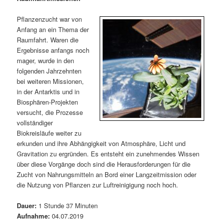
m
u
n
n
g
a
Pflanzenzucht war von
ä
n
e
v
Anfang an ein Thema der
n
i
Raumfahrt. Waren die
r
d
g
Ergebnisse anfangs noch
a
mager, wurde in den
e
ä
t
folgenden Jahrzehnten
i
bei weiteren Missionen,
n
r
o
in der Antarktis und in
n
Biosphären-Projekten
I
e
versucht, die Prozesse
vollständiger
n
n
Biokreisläufe weiter zu
erkunden und ihre Abhängigkeit von Atmosphäre, Licht und
h
I
Gravitation zu ergründen. Es entsteht ein zunehmendes Wissen
über diese Vorgänge doch sind die Herausforderungen für die
a
n
Zucht von Nahrungsmitteln an Bord einer Langzeitmission oder
die Nutzung von Pflanzen zur Luftreinigigung noch hoch.
l
h
Dauer:
1 Stunde 37 Minuten
t
a
Aufnahme:
04.07.2019