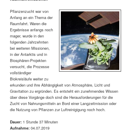
m
u
n
n
g
a
Pflanzenzucht war von
ä
n
e
v
Anfang an ein Thema der
n
i
Raumfahrt. Waren die
r
d
g
Ergebnisse anfangs noch
a
mager, wurde in den
e
ä
t
folgenden Jahrzehnten
i
bei weiteren Missionen,
n
r
o
in der Antarktis und in
n
Biosphären-Projekten
I
e
versucht, die Prozesse
vollständiger
n
n
Biokreisläufe weiter zu
erkunden und ihre Abhängigkeit von Atmosphäre, Licht und
h
I
Gravitation zu ergründen. Es entsteht ein zunehmendes Wissen
über diese Vorgänge doch sind die Herausforderungen für die
a
n
Zucht von Nahrungsmitteln an Bord einer Langzeitmission oder
die Nutzung von Pflanzen zur Luftreinigigung noch hoch.
l
h
Dauer:
1 Stunde 37 Minuten
t
a
Aufnahme:
04.07.2019