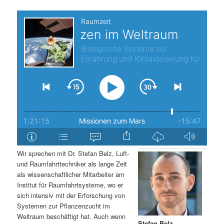
s
l
p
t
r
s
i
p
n
r
g
i
e
n
Wir sprechen mit Dr. Stefan Belz, Luft-
n
g
und Raumfahrttechniker als lange Zeit
als wissenschaftlicher Mitarbeiter am
e
Institut für Raumfahrtsysteme, wo er
sich intensiv mit der Erforschung von
Systemen zur Pflanzenzucht im
n
Weltraum beschäftigt hat. Auch wenn
Stefan Belz