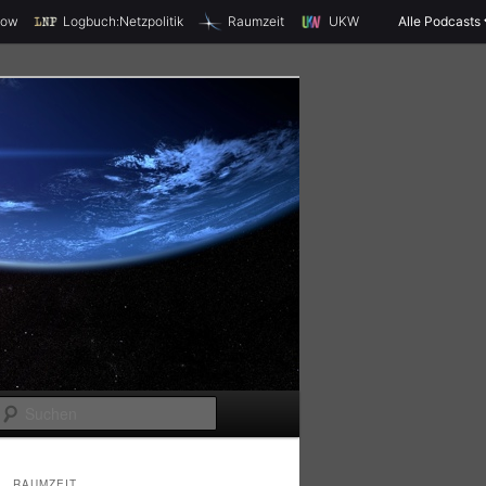
X
how
Logbuch:Netzpolitik
Raumzeit
UKW
Alle Podcasts
S
u
c
RAUMZEIT