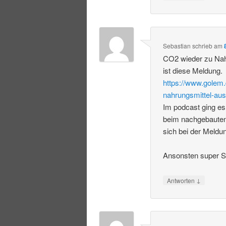
Sebastian
schrieb
am
CO2 wieder zu Nah
ist diese Meldung.
https://www.golem.
nahrungsmittel-aus
Im podcast ging es
beim nachgebauten
sich bei der Meldu
Ansonsten super S
↓
Antworten