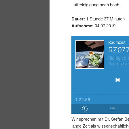
Luftreinigigung noch hoch.
I
e
Dauer:
1 Stunde 37 Minuten
n
n
Aufnahme:
04.07.2019
h
I
a
n
l
h
t
a
s
l
p
t
Wir sprechen mit Dr. Stefan Be
r
s
lange Zeit als wissenschaftliche