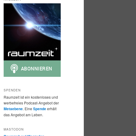
h
e
n
SPENDEN
Raumzeit ist ein kostenloses und
werbefreies Podcast-Angebot der
Metaebene
. Eine
Spende
erhält
das Angebot am Leben.
MASTODON