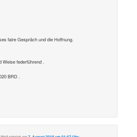
ses faire Gespräch und die Hoffnung.
nd Weise federführend .
20 BRD .
 Wolf
schrieb
am
7. August 2019 um 01:57 Uhr
: