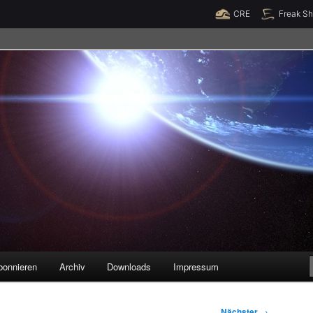
Raumzeit braucht Deine Unterstützung!
Spende jetzt!
CRE
Freak S
legenheiten
bonnieren
Archiv
Downloads
Impressum
Nächster
→