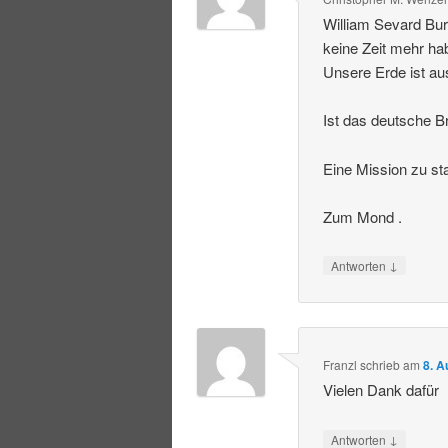
William Sevard Bur
keine Zeit mehr ha
Unsere Erde ist au
Ist das deutsche Br
Eine Mission zu st
Zum Mond .
↓
Antworten
Franzl
schrieb
am
8. A
Vielen Dank dafür
↓
Antworten