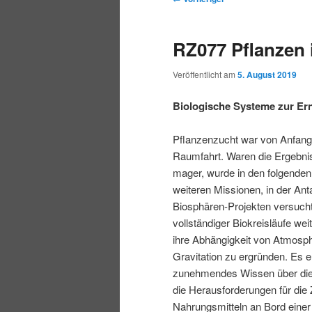
r
t
e
m
m
i
m
i
RZ077 Pflanzen
n
e
t
p
s
g
n
r
Veröffentlicht am
5. August 2019
e
ü
a
r
e
n
g
Biologische Systeme zur Er
s
i
k
n
Pflanzenzucht war von Anfang
a
Raumfahrt. Waren die Ergebni
m
u
v
mager, wurde in den folgenden
i
weiteren Missionen, in der Anta
ä
n
g
Biosphären-Projekten versucht
a
vollständiger Biokreisläufe we
r
d
t
ihre Abhängigkeit von Atmosph
i
Gravitation zu ergründen. Es e
e
ä
o
zunehmendes Wissen über die
n
die Herausforderungen für die
n
r
Nahrungsmitteln an Bord einer