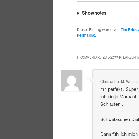
Shownotes
Dieser Eintrag wurde von
Tim Pritlo
Permalink
.
8 KOMMENTARE ZU „
RZ077 PFLANZEN 
Christopher M. Wenzel
mr. perfekt . Super
Ich bin ja Marbach
Schlaufen .
Schwäbischen Dialek
Dann fühl ich mich