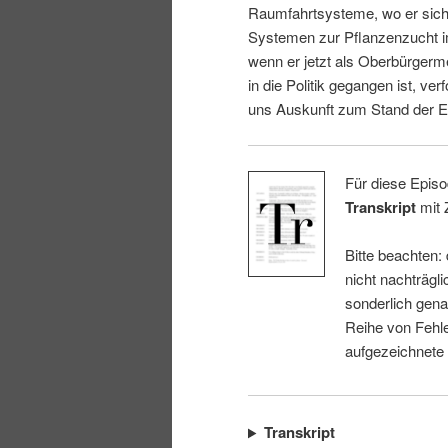
Raumfahrtsysteme, wo er sich 
i
p
Systemen zur Pflanzenzucht i
wenn er jetzt als Oberbürgerm
n
r
in die Politik gegangen ist, ver
uns Auskunft zum Stand der E
g
i
e
n
Für diese Episo
Transkript
mit 
n
g
Bitte beachten:
e
nicht nachträgli
sonderlich gena
n
Reihe von Fehle
aufgezeichnete
Transkript